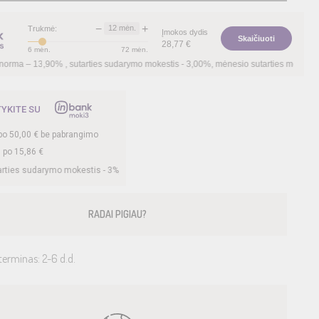
−
+
12
mėn.
Trukmė:
Įmokos dydis
Skaičiuoti
28,77
€
6
mėn.
72
mėn.
arties sudarymo mokestis -
3,00
%, mėnesio sutarties mokestis –
0,35
%, BVKKMN –
TYKITE SU
po
50,00
€ be pabrangimo
. po
15,86
€
kestis -
3
%, mėnesio sutarties mokestis –
0,35
%, BVKKMN –
26,78
%, bendra mok
RADAI PIGIAU?
terminas: 2-6 d.d.