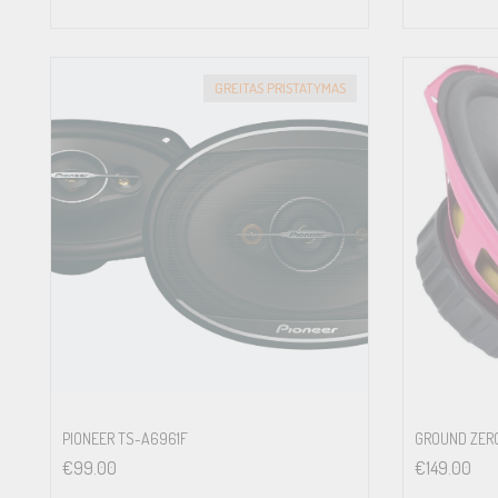
GREITAS PRISTATYMAS
PIONEER TS-A6961F
GROUND ZERO
€
99.00
€
149.00