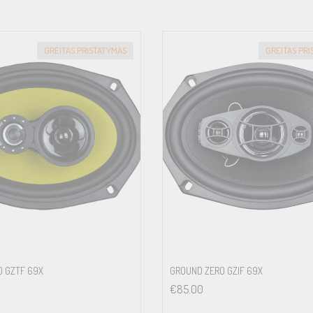
GREITAS PRISTATYMAS
GREITAS PR
O GZTF 69X
GROUND ZERO GZIF 69X
€
85.00