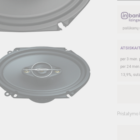
€, kai sutartis sudaroma
12
mėn. terminui, metinė palūkanų norma –
13,90
%
, sut
ATSISKAI
per
3
mėn. 
per 24 mėn
daroma 24 mėn. terminui, metinė palūkanų norma –
13,9
%, sutarties sudarymo mo
Pristatymo 