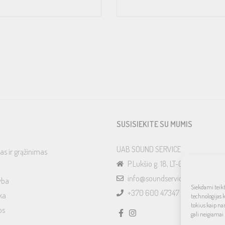
SUSISIEKITE SU MUMIS
UAB SOUND SERVICE
as ir grąžinimas
P.Lukšio g. 18, LT-08222, Vilnius
info@soundservice.lt
yba
Siekdami teikti
+370 600 47347
ka
technologijas 
tokius kaip na
os
gali neigiamai 