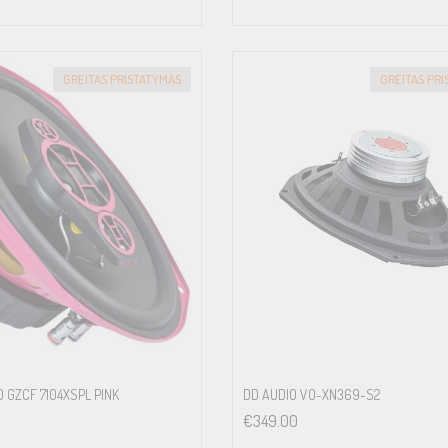
GREITAS PRISTATYMAS
GREITAS PR
 GZCF 7104XSPL PINK
DD AUDIO VO-XN369-S2
€
349.00