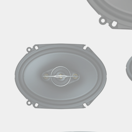
Pavyzdžiui, skolinantis
300,00
Pavyzdžiui, skolinantis
300,00
€, kai sutartis su