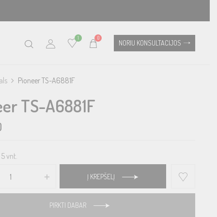
1
0
NORIU KONSULTACIJOS
als
Pioneer TS-A6881F
eer TS-A6881F
0
5 vnt.
Į KREPŠELĮ
PIRKTI DABAR