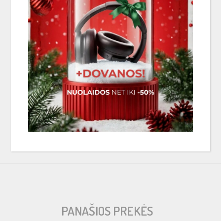
 Cone
PANAŠIOS PREKĖS