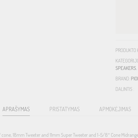
PRODUKTO 
KATEGORIJ
SPEAKERS
,
BRAND:
PI
DALINTIS :
APRAŠYMAS
PRISTATYMAS
APMOKĖJIMAS
cone, 18mm Tweeter and 11mm Super Tweeter and 1-5/8″ Cone Midrange –