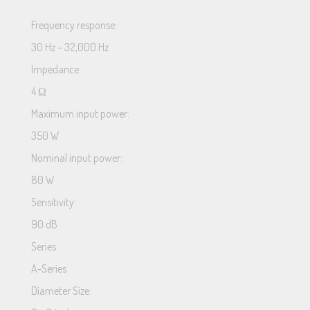
Frequency response:
30 Hz – 32,000 Hz
Impedance:
4 Ω
Maximum input power:
350 W
Nominal input power:
80 W
Sensitivity:
90 dB
Series:
A-Series
Diameter Size: