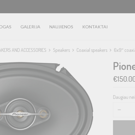
LOGAS
GALERIJA
NAUJIENOS
KONTAKTAI
AKERS AND ACCESSORIES
Speakers
Coaxial speakers
6x9″ coaxi
Pion
€
150.0
Daugiau nei 