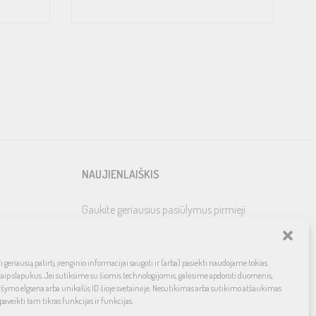
NAUJIENLAIŠKIS
Gaukite geriausius pasiūlymus pirmieji
 geriausią patirtį, įrenginio informacijai saugoti ir (arba) pasiekti naudojame tokias
kaip slapukus. Jei sutiksime su šiomis technologijomis, galėsime apdoroti duomenis,
ršymo elgsena arba unikalūs ID šioje svetainėje. Nesutikimas arba sutikimo atšaukimas
paveikti tam tikras funkcijas ir funkcijas.