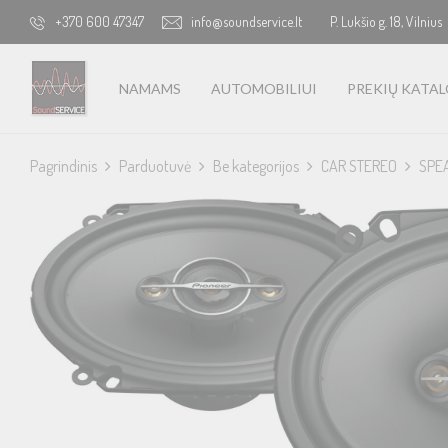
+370 600 47347
info@soundservice.lt
P. Lukšio g. 18, Vilnius
NAMAMS
AUTOMOBILIUI
PREKIŲ KATA
Pagrindinis
Parduotuvė
Be kategorijos
CAR STEREO
SPE