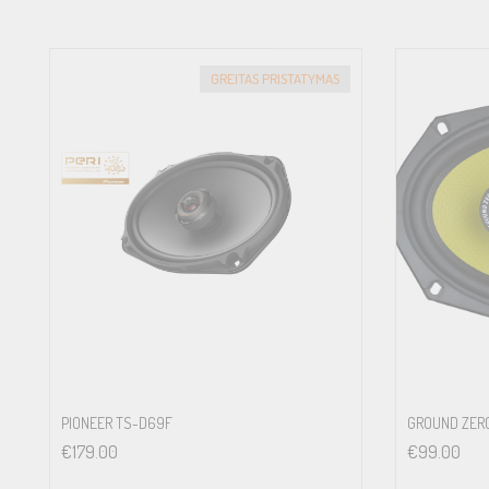
Speaker Grill:
Not Included
GREITAS PRISTATYMAS
Weight:
0.71 kg
PIONEER TS-D69F
GROUND ZER
€
179.00
€
99.00