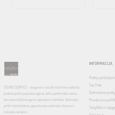
INFORMACIJA
Prekių pristatym
Tax free
SOUND SERVICE – tai garso ir vaizdo technikos salonas,
Didmeninė prek
prekiaujantis pasaulinio garso, laiko patikrintais namų
bei automobilinės garso aparatūros ženklais. Galimybė
Privatumo politi
pirkti išsimokėtinai, garantuotas optimalus kainos ir
Taisyklės ir sąlyg
kokybės santykis.
Apie mus