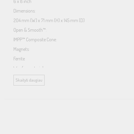
6 x 8 inch
Dimensions:
204 mm (W) x 71 mm (H) x 145 mm (D)
Open & Smooth™:
IMPP™ Composite Cone:
Magnets:
Ferrite
Woofer material:
Carbon & Mica reinforced Injection Molded PolyPropylene (IMPP™)
Skaityti daugiau
Other Specifications speakers
Cut-out Hole:
133 x 191 mm
Mounting Depth:
62 mm