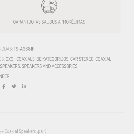
GARANTUOTAS SAUGUS APMOKĖJIMAS
KODAS:
TS-A6881F
OS:
6X9″ COAXIALS
,
BE KATEGORIJOS
,
CAR STEREO
,
COAXIAL
SPEAKERS
,
SPEAKERS AND ACCESSORIES
ONEER
 Coaxial Speakers (pair)