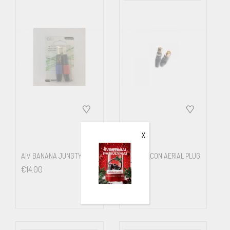
Solder
Strain relief
Quick lock cap
Maximum cable diameter
< 8.5
mm
X
Dimensions (Ø x L)
AIV BANANA JUNGTYS
SUPRA ACON AERIAL PLUG
MALE
13.5 x 46
€
14.00
€
11.00
mm