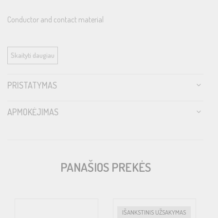
Conductor and contact material
24K Gold plated Copper
Skaityti daugiau
Insulation
PRISTATYMAS
PTFE
Jacket
APMOKĖJIMAS
Aluminum quick lock cap
Contact fixation
PANAŠIOS PREKĖS
Expanding outer ring
Cable fixation
IŠANKSTINIS UŽSAKYMAS