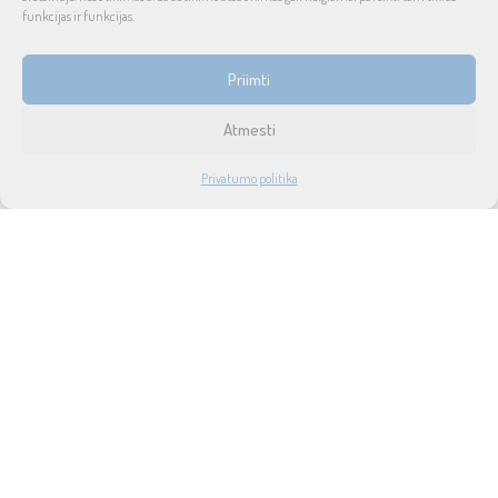
kainos ir kokybės santykis.
funkcijas ir funkcijas.
INFORMACIJA
Priimti
Prekių pristatymas ir grąžinimas
Atmesti
Tax free
1
Privatumo politika
Didmeninė prekyba
PARDUOTUVĖ
PASKYRA
PAIEŠKA
NORAI
Privatumo politika
Taisyklės ir sąlygos
Apie mus
Naujienos
Lizingas
SUSISIEKITE SU MUMIS
UAB SOUND SERVICE
P.Lukšio g. 18, LT-08222, Vilnius