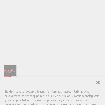
SOUND SERVICE – tai garso ir vaizdo technikos salonas, prekiaujantis
Siekdami teikti geriausią patirtį, įrenginio informacijai saugoti ir (arba) pasiekti
pasaulinio garso, laiko patikrintais namų bei automobilinės garso
naudojame tokias technologijas kaip slapukus. Jei sutiksime su šiomis technologijomis,
aparatūros ženklais. Galimybė pirkti išsimokėtinai, garantuotas optimalus
galėsime apdoroti duomenis, tokius kaip naršymo elgsena arba unikalūs ID šioje
svetainėje. Nesutikimas arba sutikimo atšaukimas gali neigiamai paveikti tam tikras