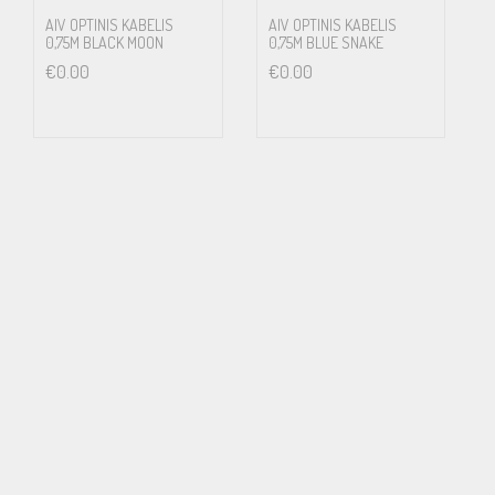
AIV OPTINIS KABELIS
AIV OPTINIS KABELIS
0,75M BLACK MOON
0,75M BLUE SNAKE
€
0.00
€
0.00