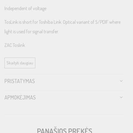
Independent of voltage
TosLink is short for Toshiba Link. Optical variant of S/PDIF where
light is used for signal transfer.
ZAC Toslink
Our most popular Toslink. Fibre optic, fitted with Toslink at both
Skaityti daugiau
ends.
PRISTATYMAS
APMOKĖJIMAS
PANAŠIOS PREKĖS