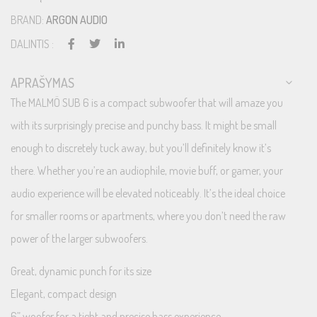
BRAND:
ARGON AUDIO
DALINTIS :
APRAŠYMAS
The MALMÖ SUB 6 is a compact subwoofer that will amaze you
with its surprisingly precise and punchy bass. It might be small
enough to discretely tuck away, but you’ll definitely know it’s
there. Whether you’re an audiophile, movie buff, or gamer, your
audio experience will be elevated noticeably. It’s the ideal choice
for smaller rooms or apartments, where you don’t need the raw
power of the larger subwoofers.
Great, dynamic punch for its size
Elegant, compact design
6” woofer for a tight and precise bass experience