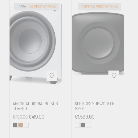
-10%
GREITAS PRISTATYMAS
GREITAS PRISTATYMAS
ARGON AUDIO MALMO SUB
KEF KC62 SUBWOOFER
10 WHITE
GREY
€
419.00
€
1,599.00
€
469.00