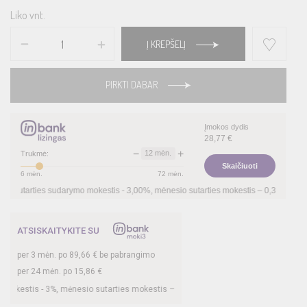
Liko vnt.
Į KREPŠELĮ
PIRKTI DABAR
Įmokos dydis
28,77
€
−
+
12
mėn.
Trukmė:
Skaičiuoti
6
mėn.
72
mėn.
ies sudarymo mokestis -
3,00
%, mėnesio sutarties mokestis –
0,35
%, BVKKMN –
30,
ATSISKAITYKITE SU
per
3
mėn. po
89,66
€ be pabrangimo
per 24 mėn. po
15,86
€
 -
3
%, mėnesio sutarties mokestis –
0,35
%, BVKKMN –
26,78
%, bendra mokėtina