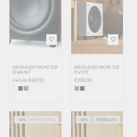
Weight
5.5 kg
ARGON AUDIO MALMO SUB
ARGON AUDIO MALMO SUB
10 WALNUT
8 WHITE
€
419.00
€
399.00
€
469.00
-14%
GREITAS PRISTATYMAS
-30%
IŠPARDUOTA