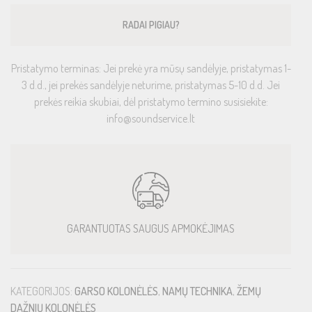
RADAI PIGIAU?
Pristatymo terminas: Jei prekė yra mūsų sandėlyje, pristatymas 1-
3 d.d., jei prekės sandėlyje neturime, pristatymas 5-10 d.d. Jei
prekės reikia skubiai, dėl pristatymo termino susisiekite:
info@soundservice.lt
GARANTUOTAS SAUGUS APMOKĖJIMAS
KATEGORIJOS:
GARSO KOLONĖLĖS
,
NAMŲ TECHNIKA
,
ŽEMŲ
DAŽNIŲ KOLONĖLĖS