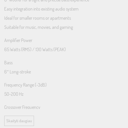
Easy integration into existing audio system
Ideal for smaller rooms or apartments
Suitable for music, movies, and gaming
Amplifier Power
65 Watts (RMS) / 130 Watts (PEAK)
Bass
6″ Long-stroke
Frequency Range (-3dB)
50-200 Hz
Crossover Frequency
40-120 Hz
Skaityti daugiau