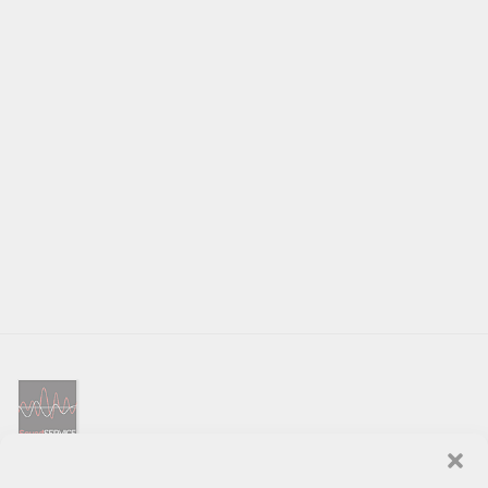
SOUND SERVICE – tai garso ir vaizdo technikos salonas, prekiaujantis