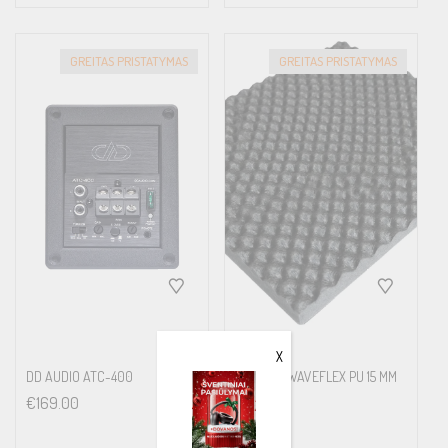
GREITAS PRISTATYMAS
GREITAS PRISTATYMAS
X
DD AUDIO ATC-400
FOUR S2-WAVEFLEX PU 15 MM
500*370
€
169.00
€
109.00