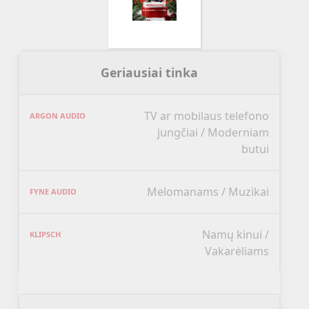
Geriausiai tinka
TV ar mobilaus telefono
jungčiai / Moderniam
butui
Melomanams / Muzikai
Namų kinui /
Vakarėliams