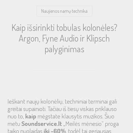
Naujienos namų technika
Kaip išsirinkti tobulas kolonėles?
Argon, Fyne Audio ir Klipsch
palyginimas
Ieškant naujų kolonėlių, techniniai terminai gali
greitai supainioti. Tačiau iš tiesų viskas priklauso
nuo to,
kaip
mėgstate klausytis muzikos. Šiuo
metu
Soundservice.lt
„Meilės mėnesio“ proga
taiko nuolaidas
iki -60%
, todėl tai geriausias