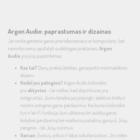
Argon Audio: paprastumas ir dizainas
Jei norite geresnio garso prie televizoriaus ar kompiuterio, bet
nenorite namų apstatyti sudėtingais prietaisais,
Argon
Audio
yra jūsų pasirinkimas.
Kas tai?
Danų prekės ženklas, garsėjantis minimalistiniu
dizainu.
Kodėl jos patogios?
Argon Audio kolonėlės
yra
aktyvios
– tai reiškia, kad stiprintuvas yra
integruotas. Jums tereikia jas prijungti į elektros tinklą ir
norimo įrenginio garso perdavimui. Kai kurios kolonėlės
turi ir Wi-Fi funkcija, kuri užtikrina itin aukštą garso
kokybės perdavimą bei neatkuria pašalinių garsų iš Jūsų
įrenginio – tik Jūsų norimus.
Garsas:
Švarus, aiškus ir labai subalansuotas. Jos nieko