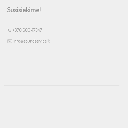
Susisiekime!
📞
+370 600 47347
✉️
info@soundservice.lt