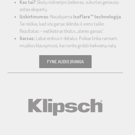
Kas tai?
Škotų inžinerijos šedevras, sukurtas geriausių
srities ekspertų.
Išskirtinumas:
Naudojama
IsoFlare™ technologija
.
Tai reiškia, kad visi garsai sklinda iš vieno taško.
Rezultatas – neįtikėtinai tikslus „stereo garsas“.
Garsas:
Labai erdvus ir detalus. Puikiai tinka ramiam
muzikos klausymuisi, kai norite girdėti kiekvieną natą.
FYNE AUDIO ĮRANGA