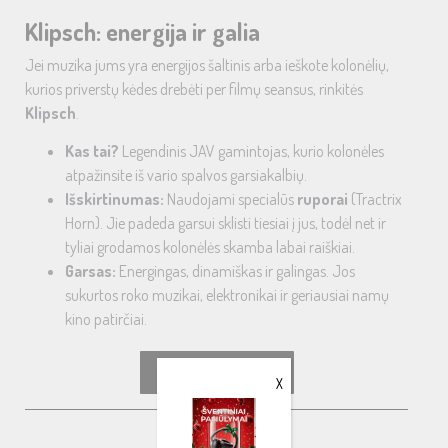
Klipsch: energija ir galia
Jei muzika jums yra energijos šaltinis arba ieškote kolonėlių,
kurios priverstų kėdes drebėti per filmų seansus, rinkitės
Klipsch
.
Kas tai?
Legendinis JAV gamintojas, kurio kolonėles
atpažinsite iš vario spalvos garsiakalbių.
Išskirtinumas:
Naudojami specialūs
ruporai
(Tractrix
Horn). Jie padeda garsui sklisti tiesiai į jus, todėl net ir
tyliai grodamos kolonėlės skamba labai raiškiai.
Garsas:
Energingas, dinamiškas ir galingas. Jos
sukurtos roko muzikai, elektronikai ir geriausiai namų
kino patirčiai.
KLIPSCH ĮRANGA
X