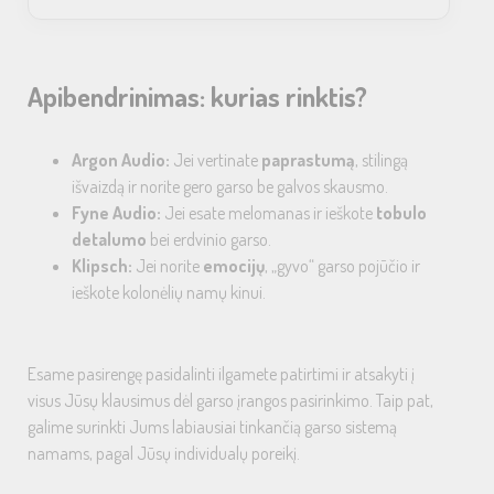
Apibendrinimas: kurias rinktis?
Argon Audio:
Jei vertinate
paprastumą
, stilingą
išvaizdą ir norite gero garso be galvos skausmo.
Fyne Audio:
Jei esate melomanas ir ieškote
tobulo
detalumo
bei erdvinio garso.
Klipsch:
Jei norite
emocijų
, „gyvo“ garso pojūčio ir
ieškote kolonėlių namų kinui.
Esame pasirengę pasidalinti ilgamete patirtimi ir atsakyti į
visus Jūsų klausimus dėl garso įrangos pasirinkimo. Taip pat,
galime surinkti Jums labiausiai tinkančią garso sistemą
namams, pagal Jūsų individualų poreikį.