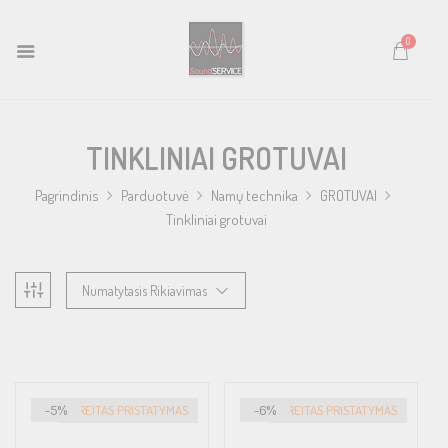
0
TINKLINIAI GROTUVAI
Pagrindinis
Parduotuvė
Namų technika
GROTUVAI
Tinkliniai grotuvai
Numatytasis Rikiavimas
-5%
GREITAS PRISTATYMAS
-6%
GREITAS PRISTATYMAS