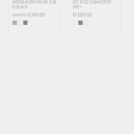
ARGON AUDIO MALMO SUB
KEF KC62 SUBWOOFER
10 BLACK
GREY
€
399.00
€
1,599.00
€
469.00