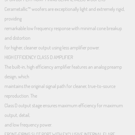
Cerametallic™ woofers are exceptionally light and extremely rigid,
providing
remarkable low frequency response with minimal cone breakup
and distortion
for higher, cleaner output using less amplifier power.
HIGH EFFICIENCY CLASS D AMPLIFIER
The built-in, high efficiency amplifier features an analog preamp
design, which
maintains the original signal path for cleaner, true-to-source
reproduction. The
Class D output stage ensures maximum efficiency for maximum
output, detail,
and low frequency power.
FRONT-FIRING SLOT PORT WITH EXCLUSIVE INTERNAL FLARE