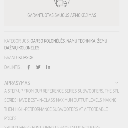
GARANTUOTAS SAUGUS APMOKĖJIMAS
KATEGORIJOS:
GARSO KOLONĖLĖS
,
NAMŲ TECHNIKA
,
ŽEMŲ
DAŽNIŲ KOLONĖLĖS
BRAND:
KLIPSCH
DALINTIS :
APRAŠYMAS
A STEP-UP FROM OUR REFERENCE SERIES SUBWOOFERS, THE SPL
SERIES HAVE BEST-IN-CLASS MAXIMUM OUTPUT LEVELS MAKING
THEM HIGH-PERFORMANCE SUBWOOFERS AT AFFORDABLE
PRICES.
SPUN COPPER FRONT-FIRING CERAMETALLIC WOOFERS