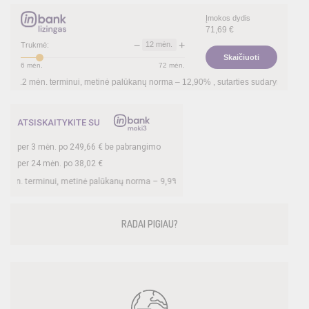
Įmokos dydis
71,69
€
−
+
12
mėn.
Trukmė:
Skaičiuoti
6
mėn.
72
mėn.
erminui, metinė palūkanų norma –
12,90
%
, sutarties sudarymo mokestis -
3,00
%, 
ATSISKAITYKITE SU
per
3
mėn. po
249,66
€ be pabrangimo
per 24 mėn. po
38,02
€
inui, metinė palūkanų norma –
9,9
%, sutarties sudarymo mokestis -
3
%, mėnesio s
RADAI PIGIAU?