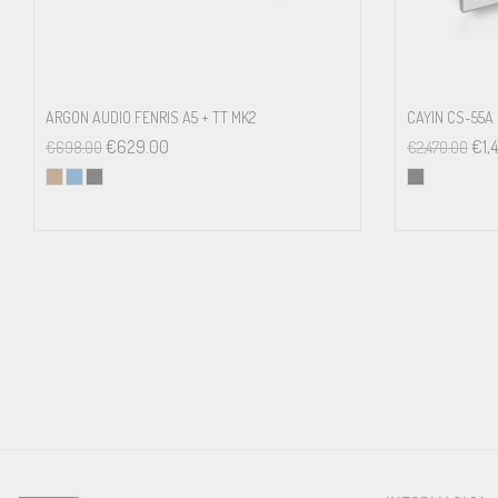
ARGON AUDIO FENRIS A5 + TT MK2
CAYIN CS-55A
€
629.00
€
1,
€
698.00
€
2,470.00