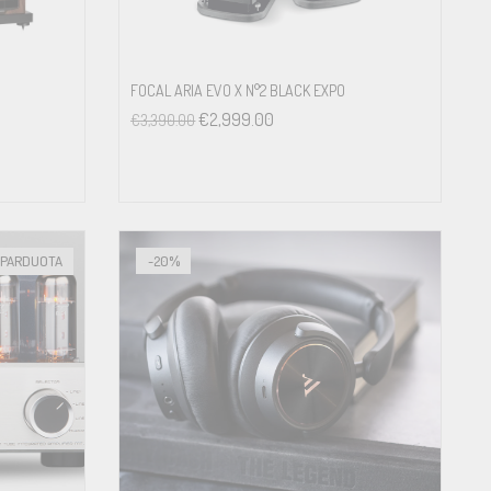
FOCAL ARIA EVO X N°2 BLACK EXPO
€
2,999.00
€
3,390.00
ŠPARDUOTA
-20%