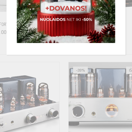
FORTE MKII A5 WHITE EXPO
FYNE AUDIO F501S BROWN EXPO
9.00
€
1,499.00
€
1,999.00
-39%
I