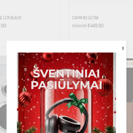
5E LCR BLACK
CAYIN N3 ULTRA
.00
€
449.00
€
649.00
X
IŠPARDUOTA
-25%
GREITAS P