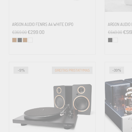
ARGON AUDIO FENRIS A4 WHITE EXPO
ARGON AUDIO 
€
299.00
€
51
€
369.00
€
649.00
-9%
GREITAS PRISTATYMAS
-39%