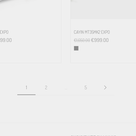
 EXPO
CAYIN MT35MK2 EXPO
499.00
€
999.00
€
1,650.00
1
2
…
5