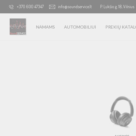
+370 600 47347
info@soundservice.lt
P. Lukšio g. 18, Vilnius
NAMAMS
AUTOMOBILIUI
PREKIŲ KATA