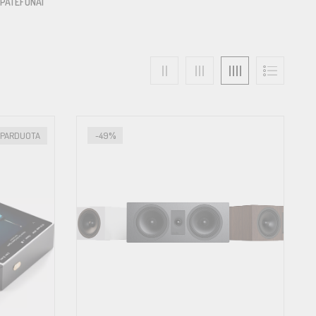
PATEFONAI
STIPRINTUVAI
AUSINĖS
ŠPARDUOTA
-49%