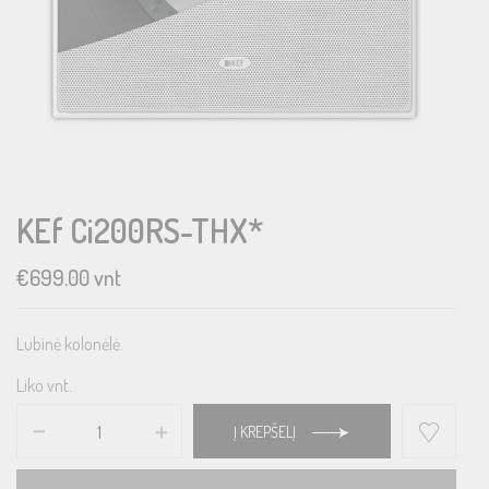
KEf Ci200RS-THX*
€
699.00
vnt
Lubinė kolonėlė.
Liko vnt.
Į KREPŠELĮ