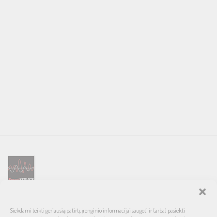
SOUND SERVICE – tai garso ir vaizdo technikos salonas, prekiaujantis
Siekdami teikti geriausią patirtį, įrenginio informacijai saugoti ir (arba) pasiekti
pasaulinio garso, laiko patikrintais namų bei automobilinės garso