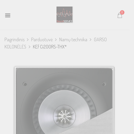
0
Pagrindinis
Parduotuvė
Namų technika
GARSO
KOLONĖLĖS
KEf Ci200RS-THX*