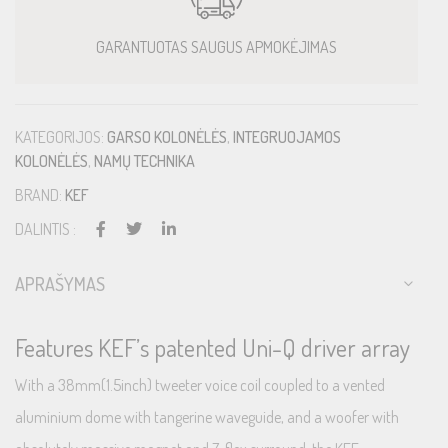
GARANTUOTAS SAUGUS APMOKĖJIMAS
KATEGORIJOS:
GARSO KOLONĖLĖS
,
INTEGRUOJAMOS
KOLONĖLĖS
,
NAMŲ TECHNIKA
BRAND:
KEF
DALINTIS :
APRAŠYMAS
Features KEF’s patented Uni-Q driver array
With a 38mm(1.5inch) tweeter voice coil coupled to a vented
aluminium dome with tangerine waveguide, and a woofer with