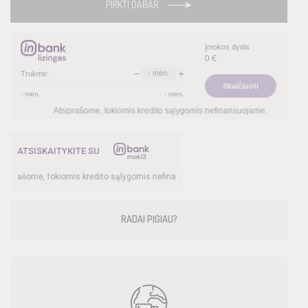
PIRKTI DABAR
Įmokos dydis
0
€
−
+
-
mėn.
Trukmė:
Skaičiuoti
-
mėn.
-
mėn.
Atsiprašome, tokiomis kredito sąlygomis nefinansuojame.
ATSISKAITYKITE SU
rašome, tokiomis kredito sąlygomis nefinansuojame.
RADAI PIGIAU?