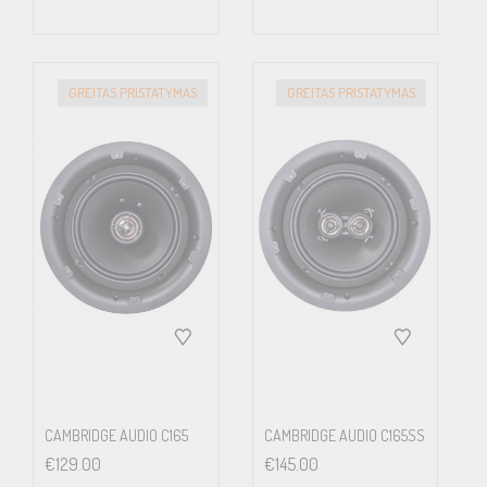
127mm (5in.)
Optional Rough In Frame
RIF200S
GREITAS PRISTATYMAS
GREITAS PRISTATYMAS
Net Weight
3.6kg (7.94lbs)
Unit Measurement
Piece
Document Download
Manual
Ci Brochure
Ci Series Spec. Sheet
Ci Series Minimum Cabinet
Volume Chart
Cutout Template
EASE GLL DATA
Product Drawing
Ci
Series Pamphlet
Ci Accessory Guide
Product Group Spec. Sheet
KEF reserves the right, in line with continuing research and
development, to amend or change specifications. E&OE.
CAMBRIDGE AUDIO C165
CAMBRIDGE AUDIO C165SS
€
129.00
€
145.00