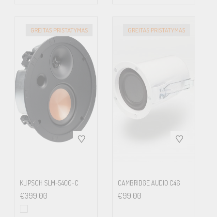
Frequency Response
33Hz – 28kHz (±6dB) open-backed
GREITAS PRISTATYMAS
GREITAS PRISTATYMAS
Crossover Frequencies
2.2kHz
Drive Units
LF: 200mm (8in.) Uni-Q
HF: 38mm (1.5in.)
Recommended Amplifier Power
10-190W
Product External Dimension (H X W X D)
273 x 273 x 132.6 mm (10.75 x 10.75 x 5.22 in.)
Cut-Out Dimensions (H X W)
KLIPSCH SLM-5400-C
CAMBRIDGE AUDIO C46
240 x 240 mm (9.45 x 9.45 in.)
€
399.00
€
99.00
Mounting Depth From Surface