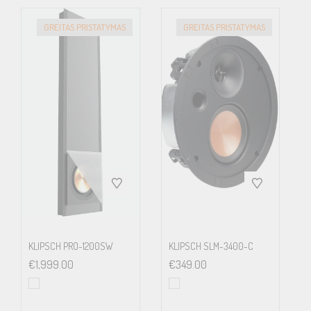
with any room decor.
GREITAS PRISTATYMAS
GREITAS PRISTATYMAS
The Details
SPECIFICATIONS
Nominal Impedance
KLIPSCH PRO-1200SW
KLIPSCH SLM-3400-C
4 Ohms
€
1,999.00
€
349.00
Sensitivity
90dB (2.83V/ 1m)