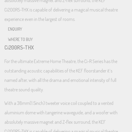
absolutely massive magnet and Z-flex surround, the KEF
Ci200RS-THX is capable of delivering a magical musical theatre
experience even in the largest of rooms.
ENQUIRY
WHERE TO BUY
Ci200RS-THX
For the ultimate Extreme Home Theatre, the Ci-R Series has the
outstanding acoustic capabilities of the KEF floorstander it’s
named after, with all the drama and emotional intensity of full
theatre sound quality.
With a 38mm(1.5inch) tweeter voice coil coupled to a vented
aluminium dome with tangerine waveguide, and a woofer with
absolutely massive magnet and Z-flex surround, the KEF
Ci200RS-THX is capable of delivering a magical musical theatre