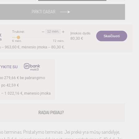
PIRKTI DABAR
−
+
12
mėn.
Trukmė:
Įmokos dydis
Skaičiuoti
80,30
€
6
mėn.
72
mėn.
ėnesio įmoka –
80,30
€.
TYKITE SU
po
279,66
€ be pabrangimo
. po
42,59
€
, mėnesio įmoka –
42,59
€.
RADAI PIGIAU?
o terminas: Pristatymo terminas: Jei prekė yra mūsų sandėlyje,