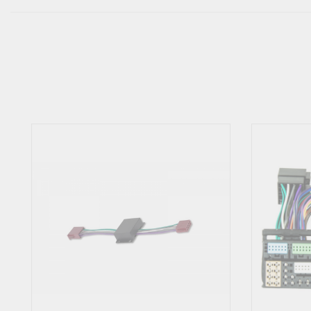
– Nominal Power Handling: 120 Watt
– Transient Power: 240 Watt
– Frequency Response: 40 Hz ~ 2 KHz
– Sensitivity: 91.5 dB 2.83v/1m