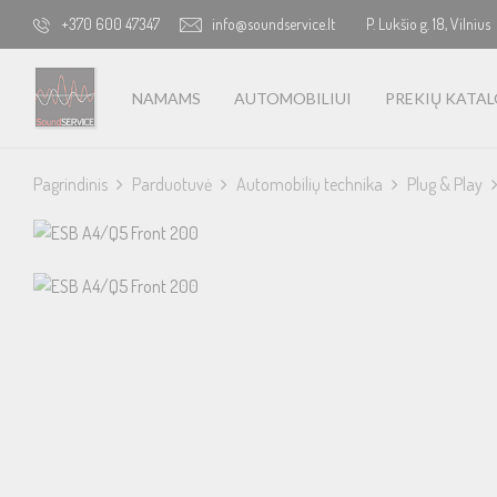
+370 600 47347
info@soundservice.lt
P. Lukšio g. 18, Vilnius
NAMAMS
AUTOMOBILIUI
PREKIŲ KATA
Pagrindinis
Parduotuvė
Automobilių technika
Plug & Play