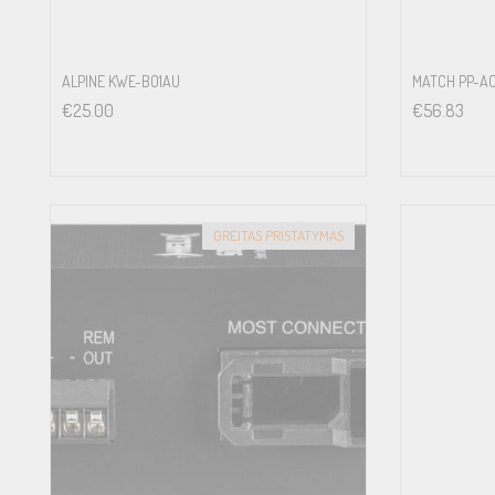
ALPINE KWE-BO1AU
MATCH PP-AC
€
25.00
€
56.83
GREITAS PRISTATYMAS