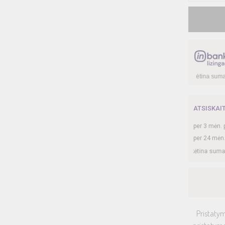
rties mokestis –
0,38
%, BVKKMN –
29,77
%, bendra mokėtina suma –
963,60
€, m
ATSISKAI
per
3
mėn. 
per 24 mėn
tarties mokestis –
0,33
%, BVKKMN –
21,59
%, bendra mokėtina suma –
1 022,16
€
Pristatym