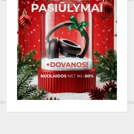
pecial adaptor to fit the Audi A4/Q5 original woofer housing in the fro