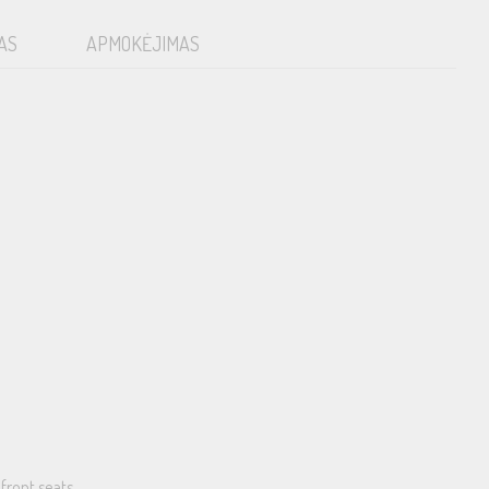
AS
APMOKĖJIMAS
front seats.