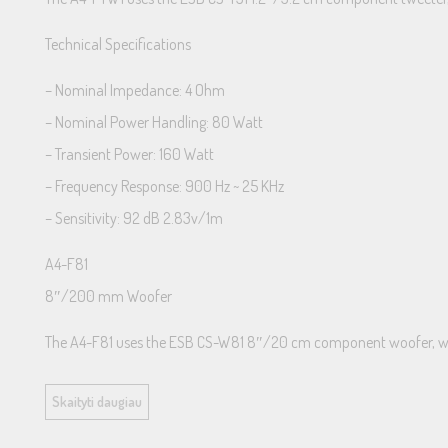
Technical Specifications
– Nominal Impedance: 4 Ohm
– Nominal Power Handling: 80 Watt
– Transient Power: 160 Watt
– Frequency Response: 900 Hz ~ 25 KHz
– Sensitivity: 92 dB 2.83v/1m
A4-F81
8″/20
0 mm Woofer
The A4-F81 uses the ESB CS-W81 8″/20 cm component woofer, with s
Technical Specifications
Skaityti daugiau
– Nominal Impedance: 4 Ohm