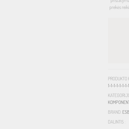
pristatyma
prekės reik
PRODUKTO 
1-1-1-1-1-1-1-
KATEGORIJ
KOMPONENT
BRAND:
ES
DALINTIS :