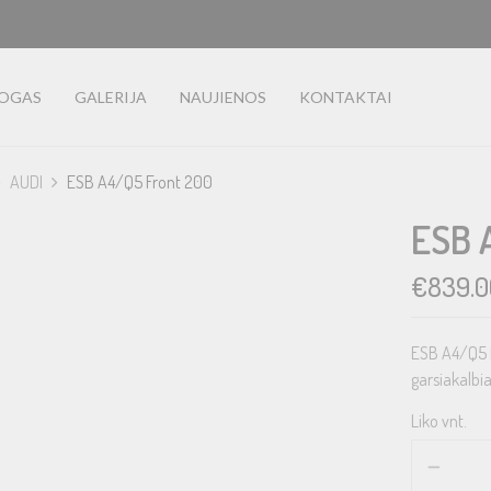
LOGAS
GALERIJA
NAUJIENOS
KONTAKTAI
AUDI
ESB A4/Q5 Front 200
ESB 
€
839.0
ESB A4/Q5 
garsiakalbi
Liko vnt.