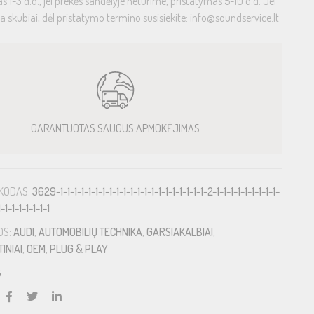
s 1-3 d.d., jei prekės sandėlyje neturime, pristatymas 5-10 d.d. Jei
ia skubiai, dėl pristatymo termino susisiekite: info@soundservice.lt
GARANTUOTAS SAUGUS APMOKĖJIMAS
KODAS:
3629-1-1-1-1-1-1-1-1-1-1-1-1-1-1-1-1-1-1-1-1-1-2-1-1-1-1-1-1-1-1-1-
1-1-1-1-1-1-1-1
OS:
AUDI
,
AUTOMOBILIŲ TECHNIKA
,
GARSIAKALBIAI
,
INIAI
,
OEM
,
PLUG & PLAY
B