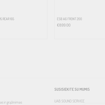
5 REAR 165
ESB A6 FRONT 200
€
899.00
SUSISIEKITE SU MUMIS
UAB SOUND SERVICE
as ir grąžinimas