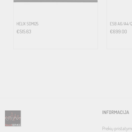
HELIX SDMI25
ESB A6/A4/Q
€
515.63
€
699.00
INFORMACIJA
Prekių pristatym