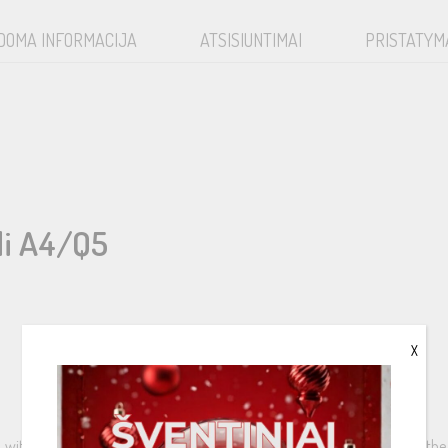
DOMA INFORMACIJA
ATSISIUNTIMAI
PRISTATYM
di A4/Q5
X
th special adaptor to fit the Audi A4/Q5 original tweeter housing in the 