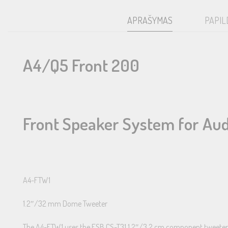
APRAŠYMAS
PAPIL
A4/Q5 Front 200
Front Speaker System for Au
A4-FTW1
1.2″/32 mm Dome Tweeter
The A4-FTW1 uses the ESB CS-T31 1.2″/3.2 cm component tweeter, wi