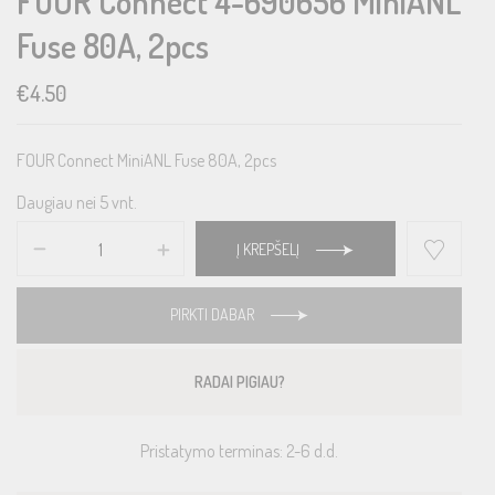
FOUR Connect 4-690656 MiniANL
Fuse 80A, 2pcs
€
4.50
FOUR Connect MiniANL Fuse 80A, 2pcs
Daugiau nei 5 vnt.
Į KREPŠELĮ
PIRKTI DABAR
RADAI PIGIAU?
Pristatymo terminas: 2-6 d.d.