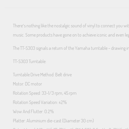
There′s nothing like the nostalgic sound of vinyl to connect you 
music. Some products have gone on to achieve iconic and even legen
The TT-S303 signals a return of the Yamaha turntable – drawing i
TT-S303 Turntable:
Turntable Drive Method: Belt drive
Motor: DC motor
Rotation Speed: 33-1/3 rpm, 45 rpm
Rotation Speed Variation: ±2%
Wow And Flutter: 0.2%
Platter: Aluminium die-cast (Diameter 30 cm)