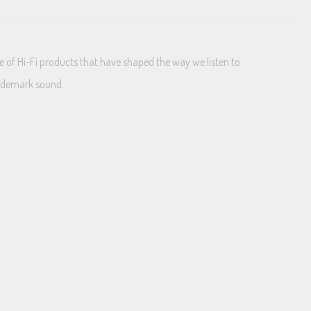
e of Hi-Fi products that have shaped the way we listen to
trademark sound.