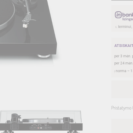
 skolinantis
499,00
€, kai sutartis sudaroma
12
mėn. terminui, metinė palūkanų no
ATSISKAI
per
3
mėn. 
per 24 mėn
sutartis sudaroma 24 mėn. terminui, metinė palūkanų norma –
13,9
%, sutarties s
Pristatymo 