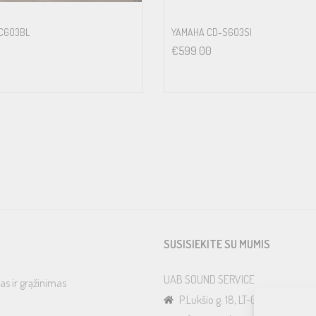
C603BL
YAMAHA CD-S603SI
€
599.00
SUSISIEKITE SU MUMIS
UAB SOUND SERVICE
as ir grąžinimas
P.Lukšio g. 18, LT-08222, Vilnius