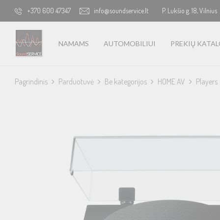
+370 600 47347
info@soundservice.lt
P. Lukšio g. 18, Vilnius
NAMAMS
AUTOMOBILIUI
PREKIŲ KATA
Pagrindinis
Parduotuvė
Be kategorijos
HOME AV
Players