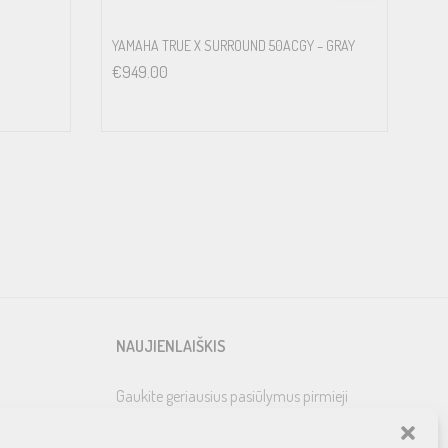
YAMAHA TRUE X SURROUND 50ACGY – GRAY
€
949.00
NAUJIENLAIŠKIS
Gaukite geriausius pasiūlymus pirmieji