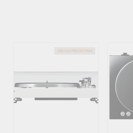
General Power Consumption: 1.5 W
Standby Power Consumption: 0.1 W
Dimension: (W×H×D) 450 x 136 x 368 mm 17-3/4″ x 5-3/8″ x 14-1
Weight: 4.8 kg 10.6 lbs.
GREITAS PRISTATYMAS