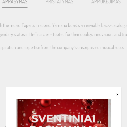
APRAŠYMAS
PRISTATYMAS
APMOKĖJIMAS
with the music. Experts in sound, Yamaha boasts an enviable back-catalogu
dary status in Hi-Fi circles – touted for their quality, innovation, and 
nspiration and expertise from the company′s unsurpassed musical roots.
X