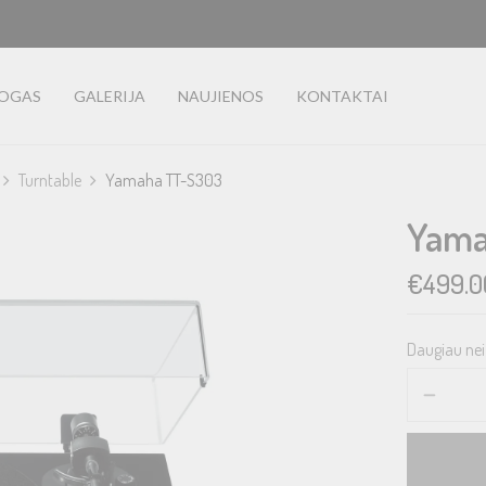
LOGAS
GALERIJA
NAUJIENOS
KONTAKTAI
Turntable
Yamaha TT-S303
Yama
€
499.0
Daugiau nei 