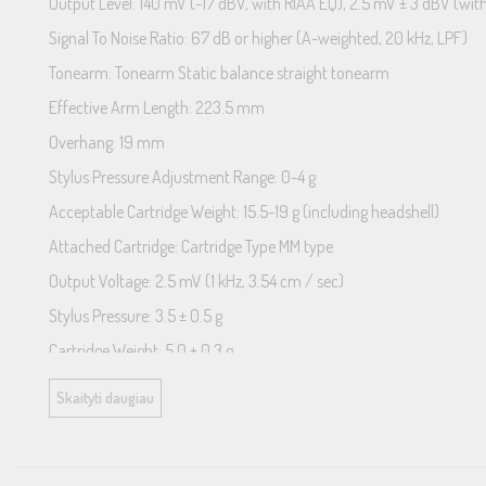
Output Level: 140 mV (-17 dBV, with RIAA EQ), 2.5 mV ± 3 dBV (with
Signal To Noise Ratio: 67 dB or higher (A-weighted, 20 kHz, LPF)
Tonearm: Tonearm Static balance straight tonearm
Effective Arm Length: 223.5 mm
Overhang: 19 mm
Stylus Pressure Adjustment Range: 0-4 g
Acceptable Cartridge Weight: 15.5-19 g (including headshell)
Attached Cartridge: Cartridge Type MM type
Output Voltage: 2.5 mV (1 kHz, 3.54 cm / sec)
Stylus Pressure: 3.5 ± 0.5 g
Cartridge Weight: 5.0 ± 0.3 g
Cartridge Height: 17.0 ± 0.7 mm
Skaityti daugiau
Head-shell Weight: 10 g (including screws, nuts and wires)
Audio Specifications: Output Terminal RCA: 1 (PHONO)