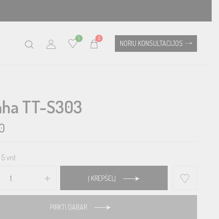
1
0
NORIU KONSULTACIJOS
ha TT-S303
0
5 vnt.
Į KREPŠELĮ
PIRKTI DABAR