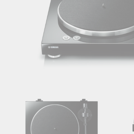
Pavyzdžiui,
Pavyzdžiui, skolinantis
499,00
€, kai 