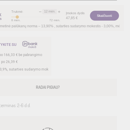
−
+
12
mėn.
Trukmė:
Įmokos dydis
Skaičiuoti
47,85
€
6
mėn.
72
mėn.
rma –
13,90
%
, sutarties sudarymo mokestis -
3,00
%, mėnesio sutarties mokestis –
TYKITE SU
po
166,33
€ be pabrangimo
. po
26,39
€
udarymo mokestis -
3
%, mėnesio sutarties mokestis –
0,35
%, BVKKMN –
26,83
%, 
RADAI PIGIAU?
terminas: 2-6 d.d.