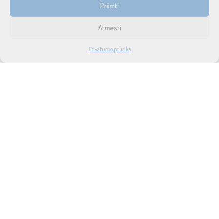
Priimti
Prekių pristatymas ir grąžinimas
Atmesti
Tax free
1
Privatumo politika
Didmeninė prekyba
PARDUOTUVĖ
PASKYRA
PAIEŠKA
NORAI
Privatumo politika
Taisyklės ir sąlygos
Apie mus
Naujienos
Lizingas
SUSISIEKITE SU MUMIS
UAB SOUND SERVICE
P.Lukšio g. 18, LT-08222, Vilnius
info@soundservice.lt
+370 600 47347