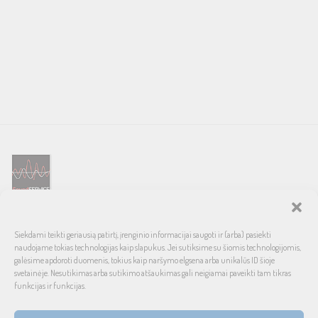
SOUND SERVICE – tai garso ir vaizdo technikos salonas, prekiaujantis
Siekdami teikti geriausią patirtį, įrenginio informacijai saugoti ir (arba) pasiekti
pasaulinio garso, laiko patikrintais namų bei automobilinės garso
naudojame tokias technologijas kaip slapukus. Jei sutiksime su šiomis technologijomis,
aparatūros ženklais. Galimybė pirkti išsimokėtinai, garantuotas optimalus
galėsime apdoroti duomenis, tokius kaip naršymo elgsena arba unikalūs ID šioje
svetainėje. Nesutikimas arba sutikimo atšaukimas gali neigiamai paveikti tam tikras
kainos ir kokybės santykis.
funkcijas ir funkcijas.
INFORMACIJA