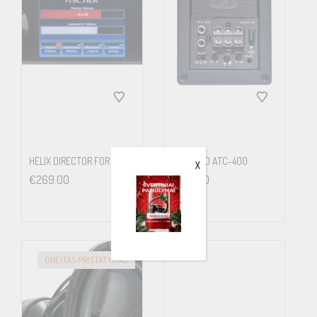
HELIX DIRECTOR FOR SCP
DD AUDIO ATC-400
X
€
269.00
€
169.00
GREITAS PRISTATYMAS