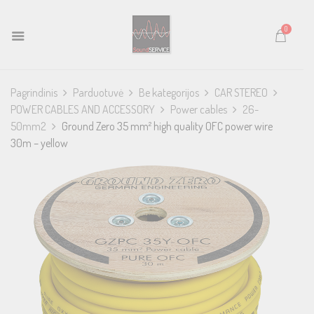
0
Pagrindinis
Parduotuvė
Be kategorijos
CAR STEREO
POWER CABLES AND ACCESSORY
Power cables
26-
50mm2
Ground Zero 35 mm² high quality OFC power wire
30m – yellow