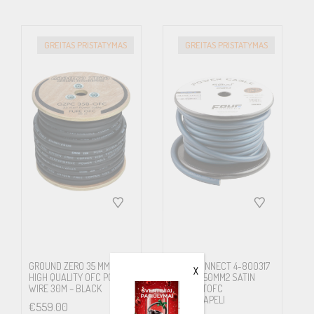
GREITAS PRISTATYMAS
GREITAS PRISTATYMAS
GROUND ZERO 35 MM²
FOUR CONNECT 4-800317
X
HIGH QUALITY OFC POWER
STAGE3 50MM2 SATIN
WIRE 30M – BLACK
BLUE S-TOFC
VIRTAKAAPELI
€
559.00