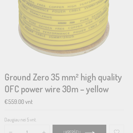
Ground Zero 35 mm² high quality
OFC power wire 30m – yellow
€
559.00
vnt
Daugiau nei 5 vnt.
Į KREPŠELĮ