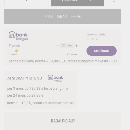
PIRKTI DABAR
Įmokos dydis
53,60
€
−
+
12
mėn.
Trukmė:
Skaičiuoti
6
mėn.
72
mėn.
anų norma –
13,90
%
, sutarties sudarymo mokestis -
3,00
%, mėnesio sutarties moke
ATSISKAITYKITE SU
per
3
mėn. po
186,33
€ be pabrangimo
per 24 mėn. po
29,56
€
9
%, sutarties sudarymo mokestis -
3
%, mėnesio sutarties mokestis –
0,35
%, BVK
RADAI PIGIAU?