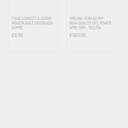
FOUR CONNECT 4-600116
GROUND ZERO 50 MM²
POWERCABLE EXTENSION
HIGH QUALITY OFC POWER
50MM2
WIRE 20M – YELLOW
€
8.90
€
569.00