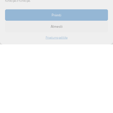
funkcijas ir funkcijas.
INFORMACIJA
Priimti
Prekių pristatymas ir grąžinimas
Atmesti
Tax free
1
Privatumo politika
Didmeninė prekyba
PARDUOTUVĖ
PASKYRA
PAIEŠKA
NORAI
Privatumo politika
Taisyklės ir sąlygos
Apie mus
Naujienos
Lizingas
SUSISIEKITE SU MUMIS
UAB SOUND SERVICE
P.Lukšio g. 18, LT-08222, Vilnius