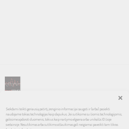
SOUND SERVICE – tai garso ir vaizdo technikos salonas, prekiaujantis
Siekdami teikti geriausią patirtį, įrenginio informacijai saugoti ir (arba) pasiekti
pasaulinio garso, laiko patikrintais namų bei automobilinės garso
naudojame tokias technologijas kaip slapukus. Jei sutiksime su šiomis technologijomis,
aparatūros ženklais. Galimybė pirkti išsimokėtinai, garantuotas optimalus
galėsime apdoroti duomenis, tokius kaip naršymo elgsena arba unikalūs ID šioje
svetainėje. Nesutikimas arba sutikimo atšaukimas gali neigiamai paveikti tam tikras
kainos ir kokybės santykis.