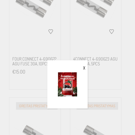
FOUR CONNECT 4-690622
4CONNECT 4-690623 AGU
AGU FUSE 30A, 10PCS
FUSE 40A, 5PCS
X
€
15.00
€
15.00
GREITAS PRISTATYMAS
GREITAS PRISTATYMAS