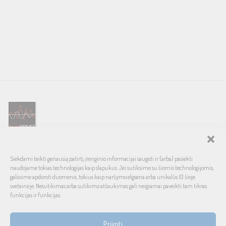
SOUND SERVICE – tai garso ir vaizdo technikos salonas, prekiaujantis
Siekdami teikti geriausią patirtį, įrenginio informacijai saugoti ir (arba) pasiekti
pasaulinio garso, laiko patikrintais namų bei automobilinės garso
naudojame tokias technologijas kaip slapukus. Jei sutiksime su šiomis technologijomis,
aparatūros ženklais. Galimybė pirkti išsimokėtinai, garantuotas optimalus
galėsime apdoroti duomenis, tokius kaip naršymo elgsena arba unikalūs ID šioje
svetainėje. Nesutikimas arba sutikimo atšaukimas gali neigiamai paveikti tam tikras
kainos ir kokybės santykis.
funkcijas ir funkcijas.
INFORMACIJA
Priimti