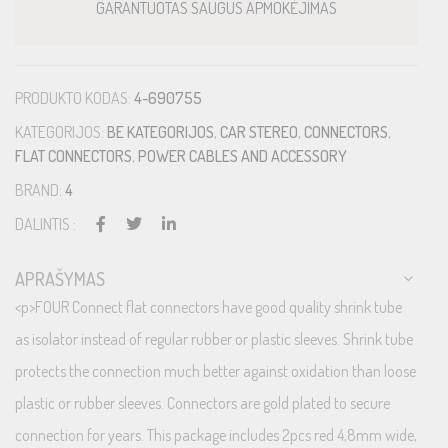
GARANTUOTAS SAUGUS APMOKĖJIMAS
PRODUKTO KODAS:
4-690755
KATEGORIJOS:
BE KATEGORIJOS
,
CAR STEREO
,
CONNECTORS
,
FLAT CONNECTORS
,
POWER CABLES AND ACCESSORY
BRAND:
4
DALINTIS :
APRAŠYMAS
<p>FOUR Connect flat connectors have good quality shrink tube
as isolator instead of regular rubber or plastic sleeves. Shrink tube
protects the connection much better against oxidation than loose
plastic or rubber sleeves. Connectors are gold plated to secure
connection for years. This package includes 2pcs red 4,8mm wide,