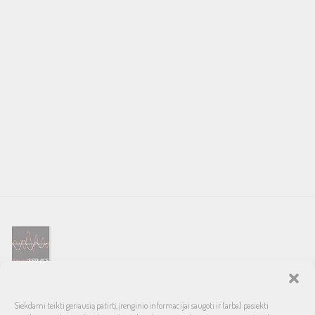
SOUND SERVICE – tai garso ir vaizdo technikos salonas, prekiaujantis
Siekdami teikti geriausią patirtį, įrenginio informacijai saugoti ir (arba) pasiekti
pasaulinio garso, laiko patikrintais namų bei automobilinės garso