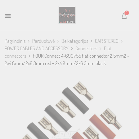
0
Pagrindinis
Parduotuvė
Be kategorijos
CAR STEREO
POWER CABLES AND ACCESSORY
Connectors
Flat
connectors
FOUR Connect 4-690755 flat connector 2.5mm2 –
2×4.8mm/2×6.3mm red + 2×4.8mm/2×6.3mm black