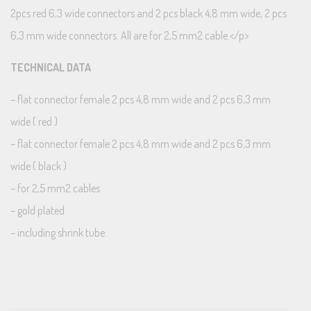
2pcs red 6,3 wide connectors and 2 pcs black 4,8 mm wide, 2 pcs
6,3 mm wide connectors. All are for 2,5 mm2 cable.</p>
TECHNICAL DATA
– flat connector female 2 pcs 4,8 mm wide and 2 pcs 6,3 mm
wide ( red )
– flat connector female 2 pcs 4,8 mm wide and 2 pcs 6,3 mm
wide ( black )
– for 2,5 mm2 cables
– gold plated
– including shrink tube.