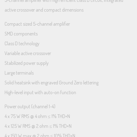
active crossover and compact dimensions
Compact sized 5-channel amplifier
SMD components
Class D technology
Variable active crossover
Stabilized power supply
Large terminals
Solid heatsink with engraved Ground Zero lettering
High-level input with auto-on function
Power output (channel 1-4)
4 x 75 W RMS @ 4 ohm ≤ 1% THD+N
4 x 125 W RMS @ 2 ohm ≤ 1% THD+N
4 x 150 W max @ 2 ohm ≤ 10% THD+N