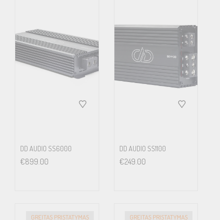
Input sensitivity 0.3 – 6 V
Subwoofer level remote control included
Fuse(s) 2 x 40 A (internal)
Dimensions (w x h x l) 135 x 52 x 322 mm
5.32 x 2.05 x 12.68”
max. Output
1200 Watts
Frequency Response
DD AUDIO SS6000
DD AUDIO SS1100
5 Hz – 38 kHz
€
899.00
€
249.00
Dimensions (W x L x H)
135 x 322 x 52 mm.
GREITAS PRISTATYMAS
GREITAS PRISTATYMAS