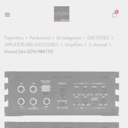
0
Pagrindinis
Parduotuvė
Be kategorijos
CAR STEREO
AMPLIFIERS AND ACCESSORIES
Amplifiers
5-channel
Ground Zero GZHA MINI FIVE