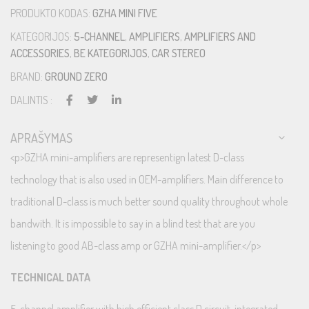
PRODUKTO KODAS:
GZHA MINI FIVE
KATEGORIJOS:
5-CHANNEL
,
AMPLIFIERS
,
AMPLIFIERS AND
ACCESSORIES
,
BE KATEGORIJOS
,
CAR STEREO
BRAND:
GROUND ZERO
DALINTIS :
APRAŠYMAS
<p>GZHA mini-amplifiers are representign latest D-class
technology that is also used in OEM-amplifiers. Main difference to
traditional D-class is much better sound quality throughout whole
bandwith. It is impossible to say in a blind test that are you
listening to good AB-class amp or GZHA mini-amplifier.</p>
TECHNICAL DATA
5-channel amplifier with high efficient class D circuit, integrated