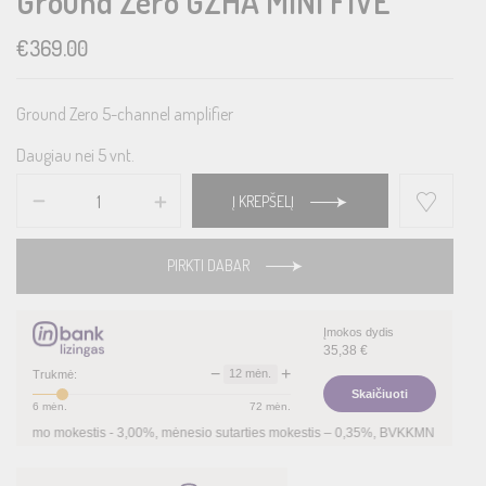
Ground Zero GZHA MINI FIVE
€
369.00
Ground Zero 5-channel amplifier
Daugiau nei 5 vnt.
Į KREPŠELĮ
PIRKTI DABAR
Įmokos dydis
35,38
€
−
+
12
mėn.
Trukmė:
Skaičiuoti
6
mėn.
72
mėn.
 mokestis -
3,00
%, mėnesio sutarties mokestis –
0,35
%, BVKKMN –
30,22
%, bendra