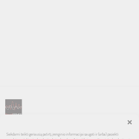
SOUND SERVICE – tai garso ir vaizdo technikos salonas, prekiaujantis
Siekdami teikti geriausią patirtį, įrenginio informacijai saugoti ir (arba) pasiekti
pasaulinio garso, laiko patikrintais namų bei automobilinės garso