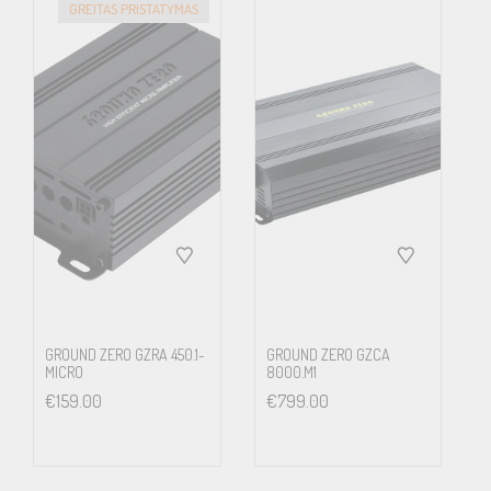
GREITAS PRISTATYMAS
GROUND ZERO GZRA 450.1-
GROUND ZERO GZCA
MICRO
8000.M1
€
159.00
€
799.00