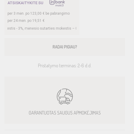
ATSISKAITYKITE SU
per
3
mėn. po
123,00
€ be pabrangimo
per 24 mėn. po
19,51
€
s -
3
%, mėnesio sutarties mokestis –
0,35
%, BVKKMN –
26,8
%, bendra mokėtina 
RADAI PIGIAU?
Pristatymo terminas: 2-6 d.d.
GARANTUOTAS SAUGUS APMOKĖJIMAS