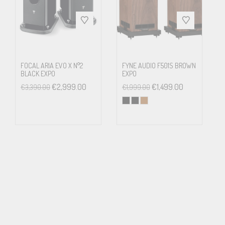
FOCAL ARIA EVO X N°2
FYNE AUDIO F501S BROWN
BLACK EXPO
EXPO
€
2,999.00
€
1,499.00
€
3,390.00
€
1,999.00