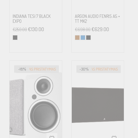
INDIANA TESI 7 BLACK
ARGON AUDIO FENRIS A5 +
EXPO
TT MK2
€
130.00
€
629.00
€
259.00
€
698.00
-18%
GREITAS PRISTATYMAS
-30%
GREITAS PRISTATYMAS