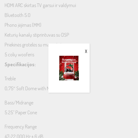
HDMI ARC skirtas TV garsui ir valdymui
Bluetooth 5.0
Phono įėjimas (MM)
Keturių kanalų stiprintuvas su DSP
Priekinės grotelės su magnetais
X
5 colių wooferis
Specifikacijos:
Treble
0,75″ Soft Dome with Neodymium Magnet
Bass/Midrange
5.25” Paper Cone
Frequency Range
47-22.000 Hz ± 6 dB