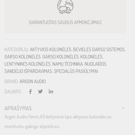
GARANTUOTAS SAUGUS APMOKĖJIMAS
KATEGORIJŲ:
AKTYVIOS KOLONĖLĖS
,
BEVIELĖS GARSO SISTEMOS
,
GARSO KOLONĖLĖS
,
GARSO KOLONĖLĖS
,
KOLONĖLĖS
,
LENTYNINĖS KOLONĖLĖS
,
NAMŲ TECHNIKA
,
NUOLAIDOS
,
SANDĖLIO IŠPARDAVIMAS
,
SPECIALŪS PASIŪLYMAI
BRAND:
ARGON AUDIO
DALINTIS :
APRAŠYMAS
Argon Audio Fenris A5 lentyninio tipo aktyvios kolonėlės su
įmontuotu galingu stiprintuvu.