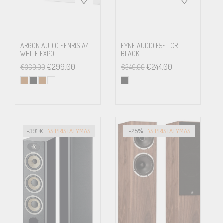
ARGON AUDIO FENRIS A4
FYNE AUDIO F5E LCR
WHITE EXPO
BLACK
€
299.00
€
244.00
€
369.00
€
349.00
-391 €
GREITAS PRISTATYMAS
-25%
GREITAS PRISTATYMAS