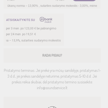
–
13,90
%
, sutarties sudarymo mokestis -
3,00
%, mėnesio sutarties mokestis –
0,35
ATSISKAITYKITE SU
per
3
mėn. po
123,00
€ be pabrangimo
per 24 mėn. po
19,51
€
utarties sudarymo mokestis -
3
%, mėnesio sutarties mokestis –
0,35
%, BVKKMN 
RADAI PIGIAU?
Pristatymo terminas: Jei prekė yra mūsų sandėlyje, pristatymas 1-
3 d.d., jei prekės sandėlyje neturime, pristatymas 5-10 d.d. Jei
prekės reikia skubiai, dėl pristatymo termino susisiekite:
info@soundservice.lt