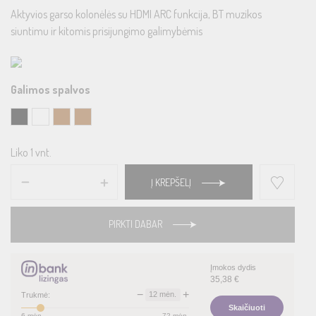
Aktyvios garso kolonėlės su HDMI ARC funkcija, BT muzikos
siuntimu ir kitomis prisijungimo galimybėmis
Galimos spalvos
Liko 1 vnt.
Į KREPŠELĮ
PIRKTI DABAR
Įmokos dydis
35,38
€
−
+
12
mėn.
Trukmė:
Skaičiuoti
6
mėn.
72
mėn.