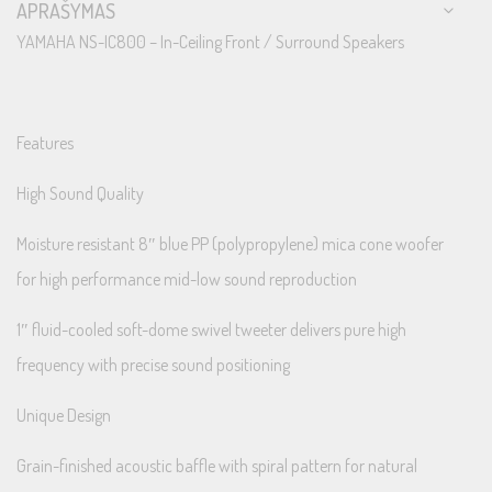
APRAŠYMAS
YAMAHA NS-IC800 – In-Ceiling Front / Surround Speakers
Features
High Sound Quality
Moisture resistant 8″ blue PP (polypropylene) mica cone woofer
for high performance mid-low sound reproduction
1″ fluid-cooled soft-dome swivel tweeter delivers pure high
frequency with precise sound positioning
Unique Design
Grain-finished acoustic baffle with spiral pattern for natural