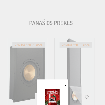
Type: 2-way coaxial
Woofers: 8” PP (polypropylene) mica cone
PANAŠIOS PREKĖS
Tweeters: 1” fluid-cooled soft dome
Swivel Tweeter and Midrange Driver: (Tweeters)
Paintable Grill with Protective Cover Included
GREITAS PRISTATYMAS
GREITAS PRISTATYMAS
Frequency Response: 50 Hz – 28 kHz
Sensitivity: 90 dB (2.83 V, 1 m)
Input Power (Maximum / Nominal): 140W / 50W
X
Impedance: 8 Ohms
Product Dimensions (W x H x D): 10-3/4″ x 4-1/2″