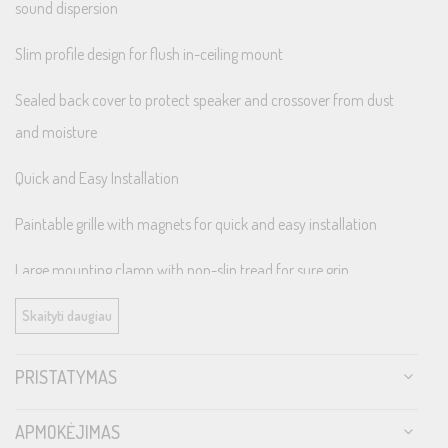
sound dispersion
Slim profile design for flush in-ceiling mount
Sealed back cover to protect speaker and crossover from dust
and moisture
Quick and Easy Installation
Paintable grille with magnets for quick and easy installation
Large mounting clamp with non-slip tread for sure grip
Skaityti daugiau
Specifications:
PRISTATYMAS
Recommended Usage: In-Ceiling Front / Surround Speakers
APMOKĖJIMAS