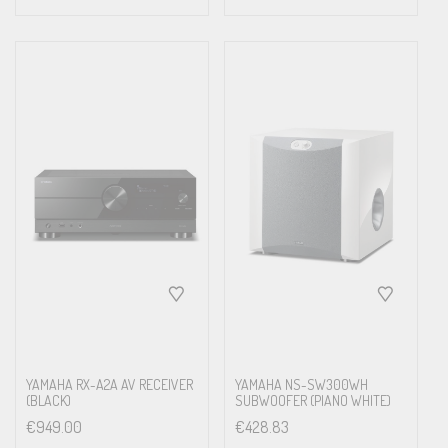
YAMAHA RX-A2A AV RECEIVER
YAMAHA NS-SW300WH
(BLACK)
SUBWOOFER (PIANO WHITE)
€
949.00
€
428.83