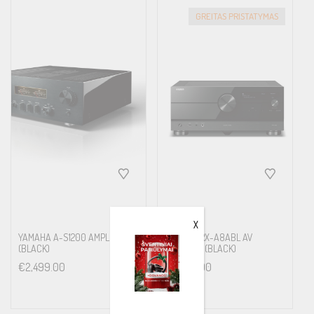
GREITAS PRISTATYMAS
X
YAMAHA A-S1200 AMPLIFIER
YAMAHA RX-A8ABL AV
(BLACK)
RECEIVER (BLACK)
€
2,499.00
€
3,499.00