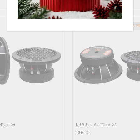
GREITAS PRISTATYMAS
GREITAS P
M406-S4
DD AUDIO VO-M408-S4
€
99.00