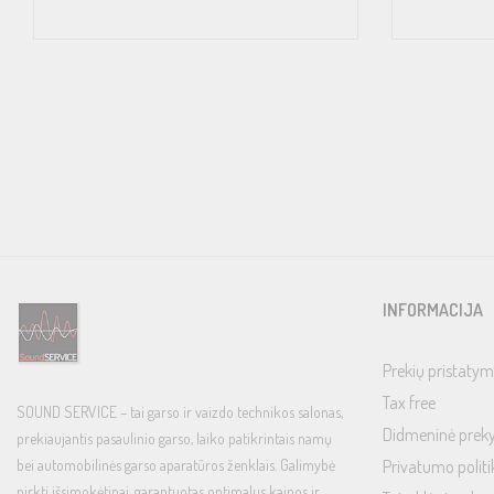
INFORMACIJA
Prekių pristatym
Tax free
SOUND SERVICE – tai garso ir vaizdo technikos salonas,
Didmeninė prek
prekiaujantis pasaulinio garso, laiko patikrintais namų
bei automobilinės garso aparatūros ženklais. Galimybė
Privatumo politi
pirkti išsimokėtinai, garantuotas optimalus kainos ir