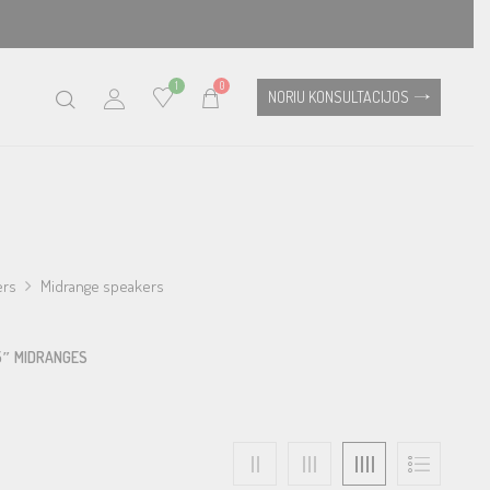
1
0
NORIU KONSULTACIJOS
ers
Midrange speakers
5″ MIDRANGES
6X9 MIDRANGES
8″ MIDRANGES