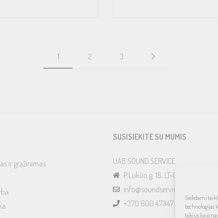
1
2
3
SUSISIEKITE SU MUMIS
UAB SOUND SERVICE
as ir grąžinimas
P.Lukšio g. 18, LT-08222, Vilnius
info@soundservice.lt
yba
Siekdami teikti
+370 600 47347
ka
technologijas 
tokius kaip na