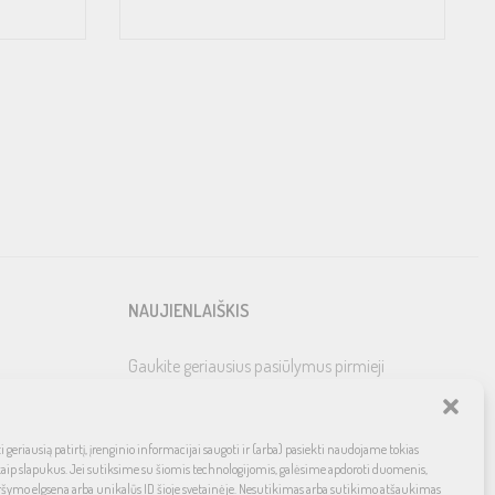
NAUJIENLAIŠKIS
Gaukite geriausius pasiūlymus pirmieji
 geriausią patirtį, įrenginio informacijai saugoti ir (arba) pasiekti naudojame tokias
kaip slapukus. Jei sutiksime su šiomis technologijomis, galėsime apdoroti duomenis,
ršymo elgsena arba unikalūs ID šioje svetainėje. Nesutikimas arba sutikimo atšaukimas