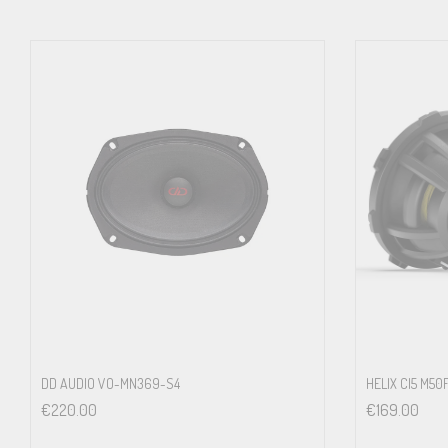
DD AUDIO VO-MN369-S4
HELIX CI5 M5
€
220.00
€
169.00