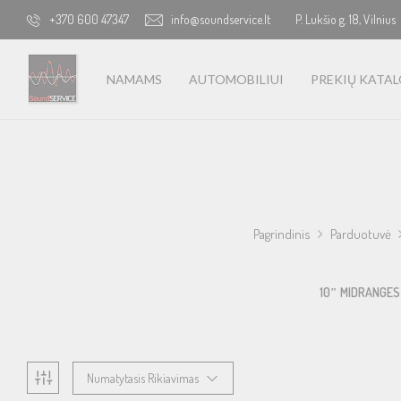
+370 600 47347
info@soundservice.lt
P. Lukšio g. 18, Vilnius
NAMAMS
AUTOMOBILIUI
PREKIŲ KATA
Pagrindinis
Parduotuvė
8″ MIDRANGES
MIDRANGES
10″ MIDRANGES
Numatytasis Rikiavimas