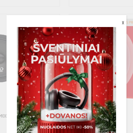
GREITAS PRISTATYMAS
GREITAS P
X
M106-S4
HELIX CIX E50-S4
€
69.00