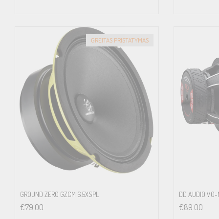
GREITAS PRISTATYMAS
GROUND ZERO GZCM 6.5XSPL
DD AUDIO VO-
€
79.00
€
89.00