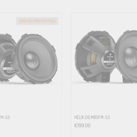
GREITAS PRISTATYMAS
0FM-S3
HELIX CI5 M80FM-S3
€
199.00