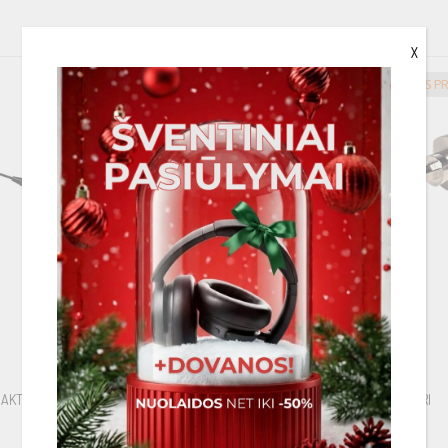
X
GREITAS PRISTATYMAS
GREITAS P
 AKTIV-ANTENNI
AMPIRE F LIITIN/ FAKRA ADAPTERI
€
29.00