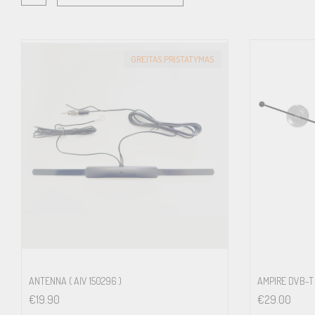
GREITAS PRISTATYMAS
ANTENNA ( AIV 150296 )
AMPIRE DVB-T
€
19.90
€
29.00