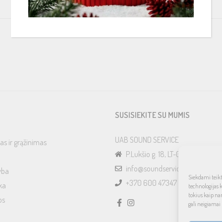
SUSISIEKITE SU MUMIS
UAB SOUND SERVICE
as ir grąžinimas
P.Lukšio g. 18, LT-08222, Vilnius
info@soundservice.lt
yba
Siekdami teikti
+370 600 47347
ka
technologijas 
tokius kaip na
os
gali neigiamai 