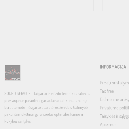
INFORMACIJA
Prekių pristatym
Tax free
SOUND SERVICE – tai garso ir vaizdo technikos salonas,
Didmeninė prek
prekiaujantis pasaulinio garso, laiko patikrintais namų
bei automobilinės garso aparatūros ženklais. Galimybė
Privatumo politi
pirkti išsimokėtinai, garantuotas optimalus kainos ir
Taisyklės ir sąlyg
kokybės santykis.
Apie mus