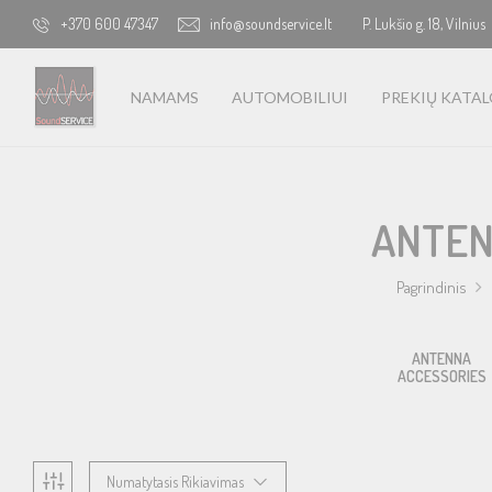
+370 600 47347
info@soundservice.lt
P. Lukšio g. 18, Vilnius
NAMAMS
AUTOMOBILIUI
PREKIŲ KATA
ANTEN
Pagrindinis
ANTENNA
ANTENNAS
ANTENNA
ACCESSORIES
ACCESSORIES
Numatytasis Rikiavimas