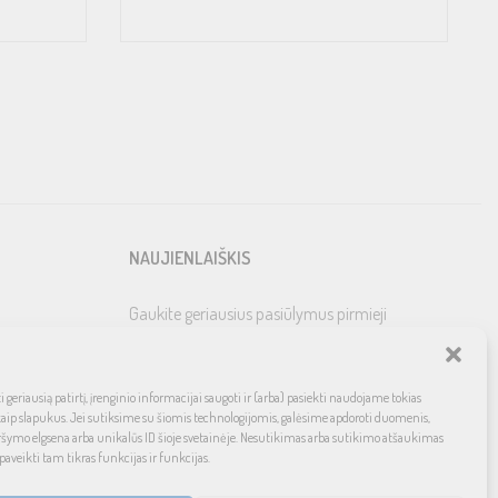
NAUJIENLAIŠKIS
Gaukite geriausius pasiūlymus pirmieji
 geriausią patirtį, įrenginio informacijai saugoti ir (arba) pasiekti naudojame tokias
kaip slapukus. Jei sutiksime su šiomis technologijomis, galėsime apdoroti duomenis,
ršymo elgsena arba unikalūs ID šioje svetainėje. Nesutikimas arba sutikimo atšaukimas
paveikti tam tikras funkcijas ir funkcijas.