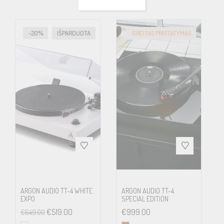
Speed
33,45 (manual speed
-20%
IŠPARDUOTA
GREITAS PRISTATYMAS
change)
Principle
Belt drive
Speed
33: 0.7% 45: 0.6%
variance
Wow & Flutter
33: 0.25% 45: 0.23%
Platter
Heavy 8mm, blasted-glass
ARGON AUDIO TT-4 WHITE
ARGON AUDIO TT-4
platter with felt mat
EXPO
SPECIAL EDITION
€
519.00
€
999.00
€
649.00