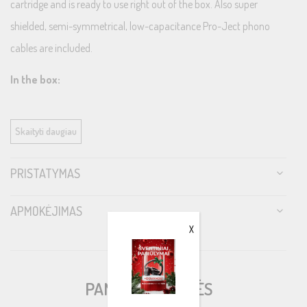
cartridge and is ready to use right out of the box. Also super
shielded, semi-symmetrical, low-capacitance Pro-Ject phono
cables are included.
In the box:
T1 with Ortofon OM 5E cartridge
Skaityti daugiau
Directly soldered Connect it E Phono Cable
Felt mat
PRISTATYMAS
Dust cover
Adapter for 7“ singles
APMOKĖJIMAS
Power supply
X
Allen key, stylus pressure gauge
PANAŠIOS PREKĖS
Technical Specifications