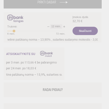
PIRKTI DABAR
Įmokos dydis
32,70
€
−
+
12
mėn.
Trukmė:
Skaičiuoti
6
mėn.
72
mėn.
ūkanų norma –
13,90
%
, sutarties sudarymo mokestis -
3,00
%, mėnesio sutarties mo
ATSISKAITYKITE SU
per
3
mėn. po
113,66
€ be pabrangimo
per 24 mėn. po
18,03
€
kanų norma –
13,9
%, sutarties sudarymo mokestis -
3
%, mėnesio sutarties mokest
RADAI PIGIAU?