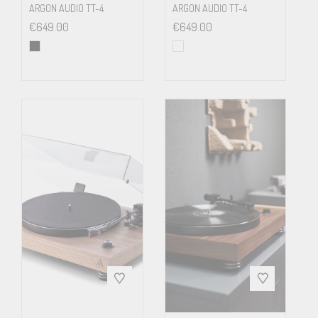
ARGON AUDIO TT-4
ARGON AUDIO TT-4
€
649.00
€
649.00
Dimensions
415x100x335 mm (WxHxD)
Weight
3.8 kg net