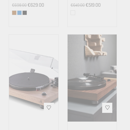
€
629.00
€
519.00
€
698.00
€
649.00
Power
110/240 Volt – 50 or 60 Hz
connection
Power
5 watt max / < 0,5 watt
consumption
standby
Dimensions
430 x 150 x 323 mm
(WxHxD)
Weight
8.0 kg net