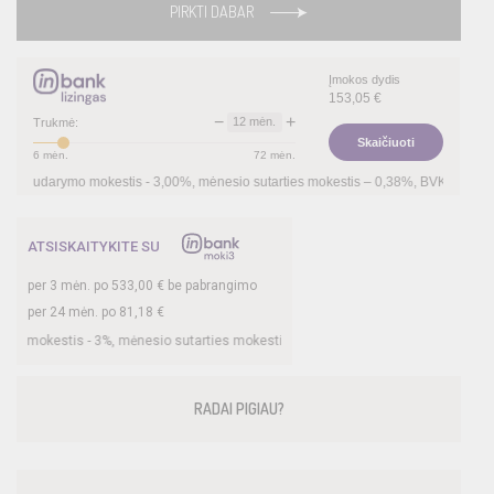
PIRKTI DABAR
Įmokos dydis
153,05
€
−
+
12
mėn.
Trukmė:
Skaičiuoti
6
mėn.
72
mėn.
darymo mokestis -
3,00
%, mėnesio sutarties mokestis –
0,38
%, BVKKMN –
29,79
%, 
ATSISKAITYKITE SU
per
3
mėn. po
533,00
€ be pabrangimo
per 24 mėn. po
81,18
€
estis -
3
%, mėnesio sutarties mokestis –
0,33
%, BVKKMN –
21,6
%, bendra mokė
RADAI PIGIAU?