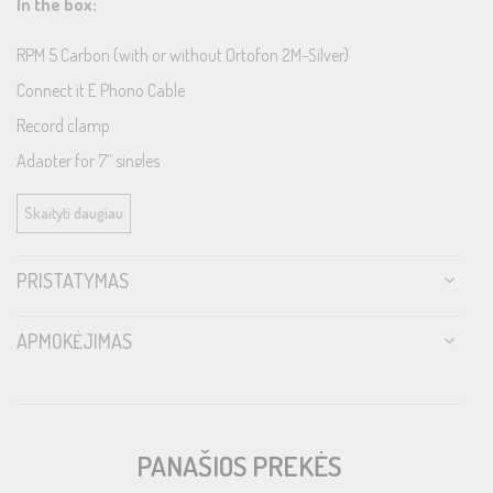
In the box:
RPM 5 Carbon (with or without Ortofon 2M-Silver)
Connect it E Phono Cable
Record clamp
Adapter for 7“ singles
Power supply
Skaityti daugiau
Technical Specifications
PRISTATYMAS
APMOKĖJIMAS
Speed
33, 45 (manual speed
change)
Drive principle
Belt drive
PANAŠIOS PREKĖS