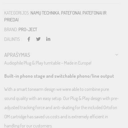
KATEGORIJOS:
NAMŲ TECHNIKA
,
PATEFONAI
,
PATEFONAI IR
PRIEDAI
BRAND:
PRO-JECT
DALINTIS :
APRAŠYMAS
Audiophile Plug & Play turntable – Made in Europe!
Built-in phono stage and switchable phono/line output
With a smart tonearm design we were able to combine pure
sound quality with an easy setup. Our Plug & Play design with pre-
adjusted tracking force and anti-skating for the included Ortofon
OM cartridge has saved us costs and is extremely efficient in
handling for our customers.