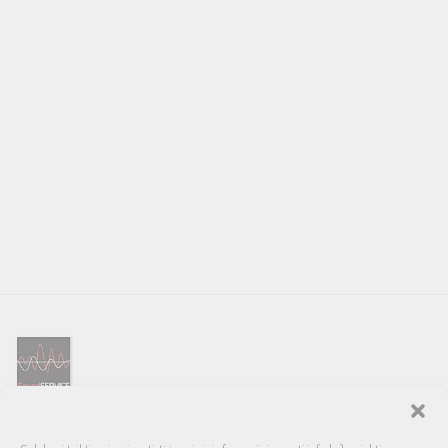
SOUND SERVICE – tai garso ir vaizdo technikos salonas, prekiaujantis