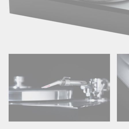
Pavyzdžiui, sko
Pavyzdžiui, skolinantis
2 990,00
€, kai