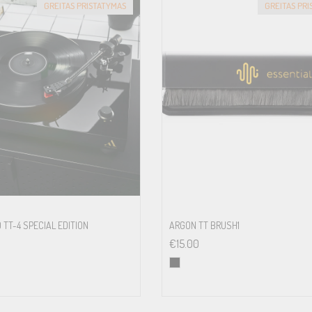
GREITAS PRISTATYMAS
GREITAS PR
Stainless steel
33: ±0.10 % 45: ±0.09 %
33: ±0.13 % 45: ±0.10 %
– 71 dB
9” aluminium, S-shape
 TT-4 SPECIAL EDITION
ARGON TT BRUSH1
€
15.00
230 mm
15.5 g