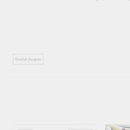
Technical Specifications
Skaityti daugiau
Speed
Drive principle
Platter