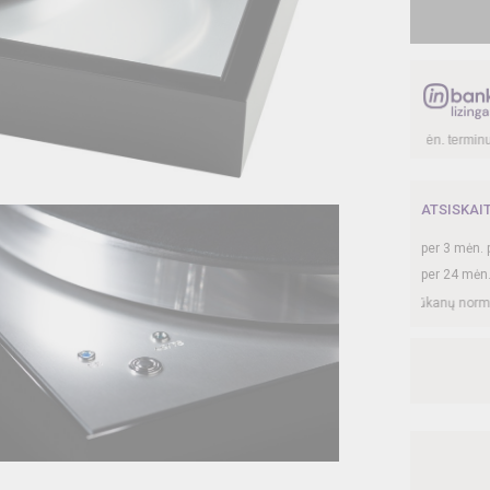
linantis
2 990,00
€, kai sutartis sudaroma
12
mėn. terminui, metinė palūkanų norm
ATSISKAI
per
3
mėn. 
per 24 mėn
 sutartis sudaroma 24 mėn. terminui, metinė palūkanų norma –
8,9
%, sutarties s