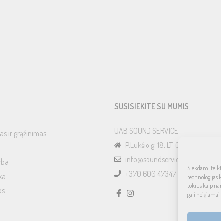
10.5 kg net
SUSISIEKITE SU MUMIS
UAB SOUND SERVICE
as ir grąžinimas
P.Lukšio g. 18, LT-08222, Vilnius
info@soundservice.lt
yba
Siekdami teikti
+370 600 47347
ka
technologijas 
tokius kaip na
os
gali neigiamai 