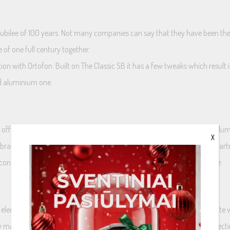
jubilee of 100 years. Not many companies can say that they have been the i
 of one full century together.
tion with Ortofon. Built on The Classic SB it has a few tweaks which result
ed aluminium one.
ffsprings, in an elegant piano black chassis. Together with the silver alum
X
bration of Ortofon‘s 100 years of existance. It is based on a Concorde cart
e conductivity. As a result, the sound will be more open and more precise.
 electronic speed control. Change from 33.3 to 45 revolutions per minute w
y manually placing the drive belt on the upper ring of the pulley and select