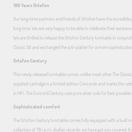
100 Years Ortofon
Our long-time partners and friends of Ortofon have the incredible 
long time. We are very happy to be able to celebrate their existance
We are thrilled to release the Ortofon Century turntable in conjunc
Classic SB and exchanged the sub-platter for a more sophisticat
Ortofon Century
This newly released turntable comes, unlike most other The Classic o
supplied cartridge is a limited edition Concorde and marks the cele
in HiFi. The Concord Century uses pure silver coils for best possibl
Sophisticated comfort
The Ortofon Century turntable comes fully equipped with a built in
collection of 78 r.p.m. shellac records, we have got you covered. B