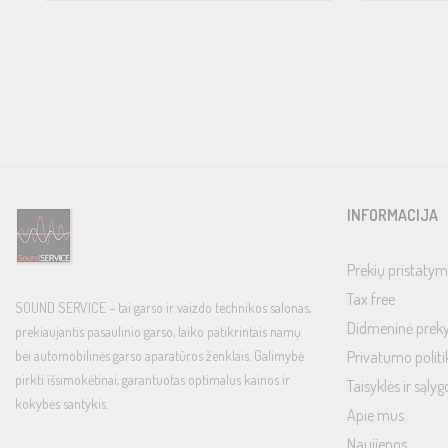
Weight
INFORMACIJA
Prekių pristatym
Tax free
SOUND SERVICE – tai garso ir vaizdo technikos salonas,
Didmeninė prek
prekiaujantis pasaulinio garso, laiko patikrintais namų
bei automobilinės garso aparatūros ženklais. Galimybė
Privatumo politi
pirkti išsimokėtinai, garantuotas optimalus kainos ir
Taisyklės ir sąlyg
kokybės santykis.
Apie mus
Naujienos