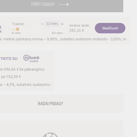
PIRKTI DABAR
−
+
12
mėn.
Trukmė:
Įmokos dydis
Skaičiuoti
281,31
€
6
mėn.
84
mėn.
a –
9,90
%
, sutarties sudarymo mokestis -
3,00
%, mėnesio sutarties mokestis –
0,36
TYKITE SU
po
996,66
€ be pabrangimo
. po
150,39
€
udarymo mokestis -
3
%, mėnesio sutarties mokestis –
0,33
%, BVKKMN –
20,45
%, 
RADAI PIGIAU?