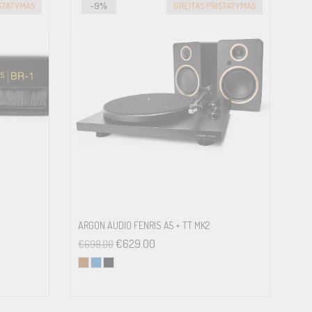
ISTATYMAS
-9%
GREITAS PRISTATYMAS
ARGON AUDIO FENRIS A5 + TT MK2
€
629.00
€
698.00