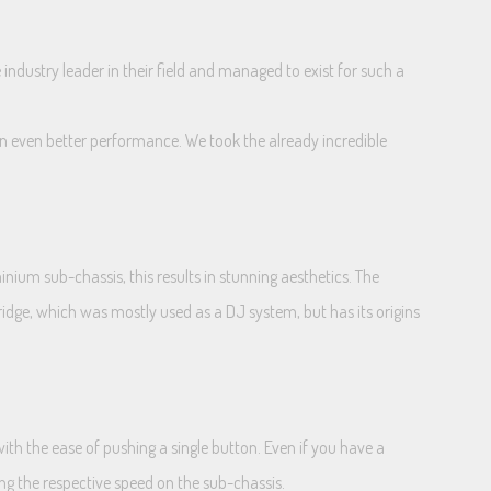
ndustry leader in their field and managed to exist for such a
 in even better performance. We took the already incredible
inium sub-chassis, this results in stunning aesthetics. The
ridge, which was mostly used as a DJ system, but has its origins
ith the ease of pushing a single button. Even if you have a
ing the respective speed on the sub-chassis.