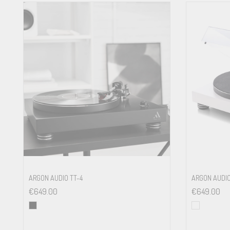
Overhang
Tracking force
Included accessories
Power connection
Power consumption
ARGON AUDIO TT-4
ARGON AUDIO
€
649.00
€
649.00
Dimensions