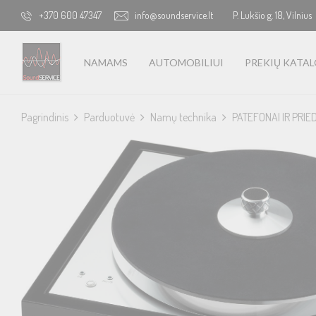
+370 600 47347
info@soundservice.lt
P. Lukšio g. 18, Vilnius
NAMAMS
AUTOMOBILIUI
PREKIŲ KATA
Pagrindinis
Parduotuvė
Namų technika
PATEFONAI IR PRIE