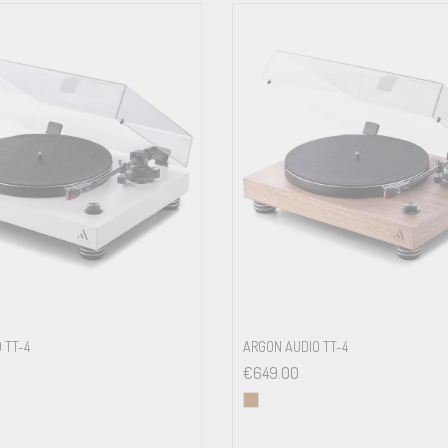
18 mm
10 – 30mN
15 volts DC / 0.8A power supply, dust cover
110/120 or 230/240 Volt – 50 or 60 Hz
5 watt max / < 0.5 watt standby
 TT-4
ARGON AUDIO TT-4
€
649.00
460 x 131 x 351 mm (WxHxD) lid closed