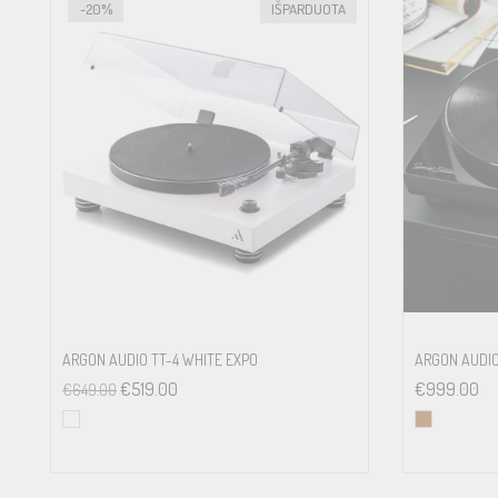
-20%
IŠPARDUOTA
Mains bearing
Wow & flutter
Speed variance
Signal to noise
Tonearm
ARGON AUDIO TT-4 WHITE EXPO
ARGON AUDIO
€
519.00
€
999.00
€
649.00
Effective arm length
Effective arm mass