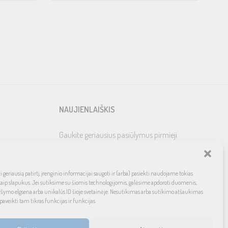
NAUJIENLAIŠKIS
Gaukite geriausius pasiūlymus pirmieji
 geriausią patirtį, įrenginio informacijai saugoti ir (arba) pasiekti naudojame tokias
kaip slapukus. Jei sutiksime su šiomis technologijomis, galėsime apdoroti duomenis,
ršymo elgsena arba unikalūs ID šioje svetainėje. Nesutikimas arba sutikimo atšaukimas
paveikti tam tikras funkcijas ir funkcijas.