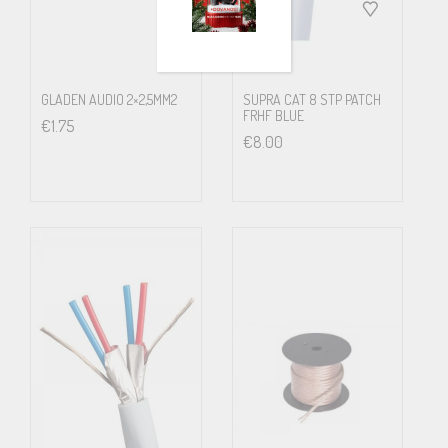
pieces
Strand diameter
GLADEN AUDIO 2×2,5MM2
SUPRA CAT 8 STP PATCH
0.127
FRHF BLUE
€
1.75
€
8.00
mm
Lead material
Tin plated, oxygen-free, 5N copper
Di-electric (insulation)
PE
Shield
Aluminized PET foil