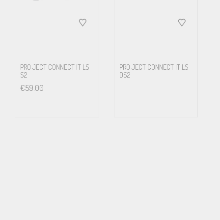
0.66
x C (speed of light)
PRO JECT CONNECT IT LS
PRO JECT CONNECT IT LS
S2
DS2
€
59.00