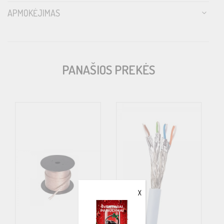
APMOKĖJIMAS
Mechanical data
Number of leads
PANAŠIOS PREKĖS
3 (+, – and earth)
pieces
Lead area
0.24 / 24
mm2 / AWG
Number of strands per lead
X
19