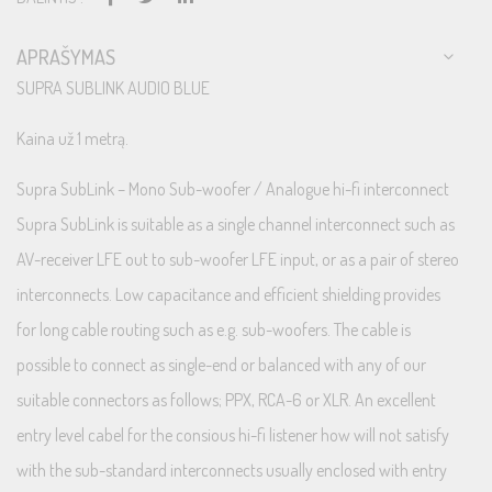
APRAŠYMAS
SUPRA SUBLINK AUDIO BLUE
Kaina už 1 metrą.
Supra SubLink – Mono Sub-woofer / Analogue hi-fi interconnect
Supra SubLink is suitable as a single channel interconnect such as
AV-receiver LFE out to sub-woofer LFE input, or as a pair of stereo
interconnects. Low capacitance and efficient shielding provides
for long cable routing such as e.g. sub-woofers. The cable is
possible to connect as single-end or balanced with any of our
suitable connectors as follows; PPX, RCA-6 or XLR. An excellent
entry level cabel for the consious hi-fi listener how will not satisfy
with the sub-standard interconnects usually enclosed with entry