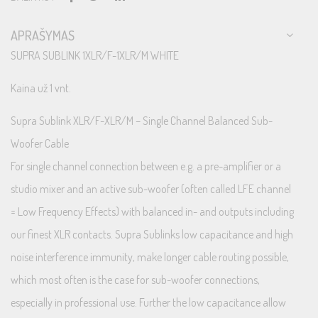
APRAŠYMAS
SUPRA SUBLINK 1XLR/F-1XLR/M WHITE
Kaina už 1 vnt.
Supra Sublink XLR/F-XLR/M – Single Channel Balanced Sub-
Woofer Cable
For single channel connection between e.g. a pre-amplifier or a
studio mixer and an active sub-woofer (often called LFE channel
= Low Frequency Effects) with balanced in- and outputs including
our finest XLR contacts. Supra Sublinks low capacitance and high
noise interference immunity, make longer cable routing possible,
which most often is the case for sub-woofer connections,
especially in professional use. Further the low capacitance allow