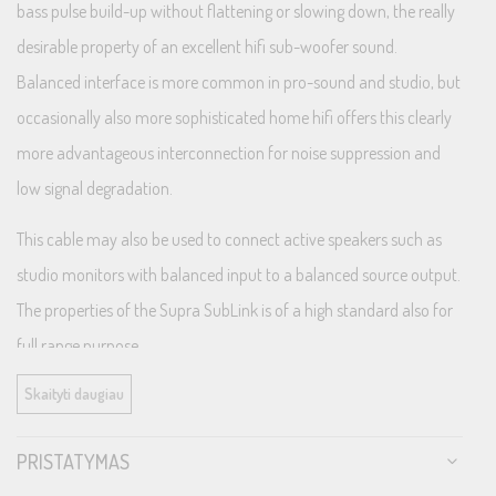
bass pulse build-up without flattening or slowing down, the really
desirable property of an excellent hifi sub-woofer sound.
Balanced interface is more common in pro-sound and studio, but
occasionally also more sophisticated home hifi offers this clearly
more advantageous interconnection for noise suppression and
low signal degradation.
This cable may also be used to connect active speakers such as
studio monitors with balanced input to a balanced source output.
The properties of the Supra SubLink is of a high standard also for
full range purpose.
Skaityti daugiau
Features and benefits
Shielding – very silent from noise and microphony
PRISTATYMAS