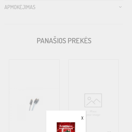
Easy to install – fits also perfect in conduits
APMOKĖJIMAS
Low capacitance – Allows for bass pulse without flattening or
slowing down
Robust connectors – Noise immune and gold plated for a long
PANAŠIOS PREKĖS
service life
​Made in Sweden!
X