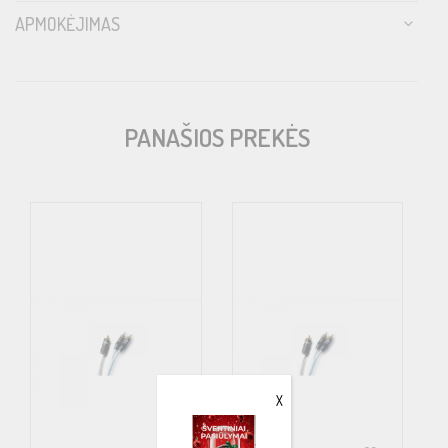
Easy to install – fits also perfect in conduits
APMOKĖJIMAS
Low capacitance – Allows for bass pulse without flattening or
slowing down
Robust connectors – Noise immune and gold plated for a long
PANAŠIOS PREKĖS
service life
​Made in Sweden!
X