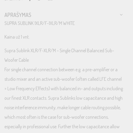
APRAŠYMAS
SUPRA SUBLINK 1XLR/F-1XLR/M WHITE
Kaina už 1 vnt.
Supra Sublink XLR/F-XLR/M – Single Channel Balanced Sub-
Woofer Cable
For single channel connection between e.g. a pre-amplifier or a
studio mixer and an active sub-woofer (often called LFE channel
= Low Frequency Effects) with balanced in- and outputs including
our finest XLR contacts. Supra Sublinks low capacitance and high
noise interference immunity, make longer cable routing possible,
which most often is the case for sub-woofer connections,
especially in professional use. Further the low capacitance allow