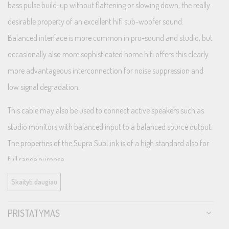
bass pulse build-up without flattening or slowing down, the really
desirable property of an excellent hifi sub-woofer sound.
Balanced interface is more common in pro-sound and studio, but
occasionally also more sophisticated home hifi offers this clearly
more advantageous interconnection for noise suppression and
low signal degradation.
This cable may also be used to connect active speakers such as
studio monitors with balanced input to a balanced source output.
The properties of the Supra SubLink is of a high standard also for
full range purpose.
Skaityti daugiau
Features and benefits
Shielding – very silent from noise and microphony
PRISTATYMAS