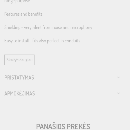
range purpose.
Features and benefits
Shielding – very silent from noise and microphony
Easy to install – fits also perfect in conduits
Low capacitance – Allows for bass pulse without flattening or
Skaityti daugiau
slowing down
Robust connectors – Noise immune and gold plated for a long
PRISTATYMAS
service life
APMOKĖJIMAS
​Made in Sweden!
PANAŠIOS PREKĖS