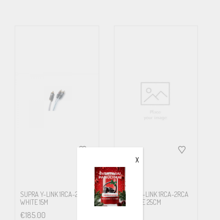
X
SUPRA Y-LINK 1RCA-2RCA
SUPRA Y-LINK 1RCA-2RCA
WHITE 15M
F-M BLUE 25CM
€
185.00
€
68.00