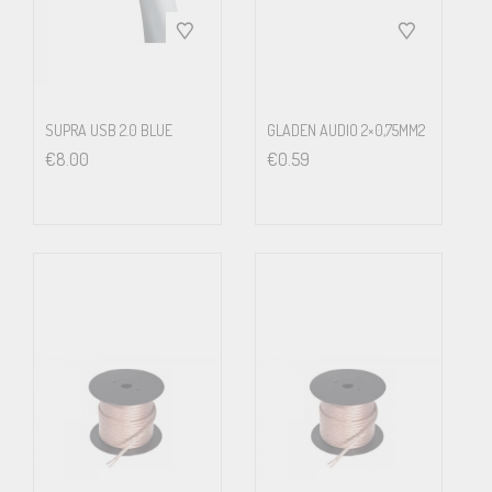
Resistance
23
Ohm / km
SUPRA USB 2.0 BLUE
GLADEN AUDIO 2×0,75MM2
€
8.00
€
0.59
Inductance
0.35
µH / m