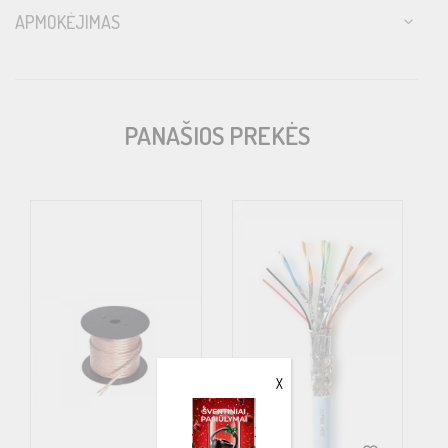
APMOKĖJIMAS
Number of strands per conductor
42
pieces
PANAŠIOS PREKĖS
Strand diameter
0.15
mm
Conductor material
Oxygen free 5N Copper
X
Jacket