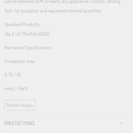
Can be delivered OEM, in nearly any apperance. Contact Jenving
Tech. for quotation and requested minimal quantities.
Standard Products:
Sky 2 x 0.75 White B600
Mechanical Specifications
Crossection area
0.75 / 18
mm2 / AWG
Number of conductors
Skaityti daugiau
2
PRISTATYMAS
pieces