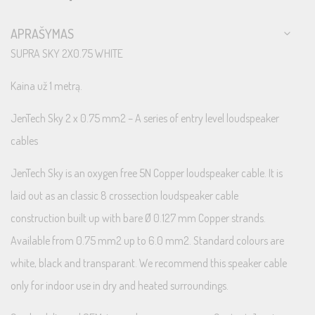
APRAŠYMAS
SUPRA SKY 2X0.75 WHITE
Kaina už 1 metrą.
JenTech Sky 2 x 0.75 mm2 – A series of entry level loudspeaker
cables
JenTech Sky is an oxygen free 5N Copper loudspeaker cable. It is
laid out as an classic 8 crossection loudspeaker cable
construction built up with bare Ø 0.127 mm Copper strands.
Available from 0.75 mm2 up to 6.0 mm2. Standard colours are
white, black and transparant. We recommend this speaker cable
only for indoor use in dry and heated surroundings.