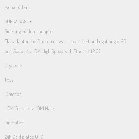
Kaina už 1 vnt.
SUPRA SA90+
Side angled Hdmi adaptor
Flat adaptors for flat screen wall mount. Left and right angle, 90
deg. Supports HDMI High Speed with Ethernet (2.0).
Qty/pack:
1 pcs
Direction:
HDMI Female -> HDMI Male
Pin Material:
24K Gold plated OFC