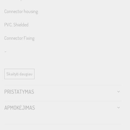
Connector housing:
PVC, Shielded
Connector Fixing:
–
Ext. Size LxWxH:
Skaityti daugiau
–
Colour:
PRISTATYMAS
Ice Blue
APMOKĖJIMAS