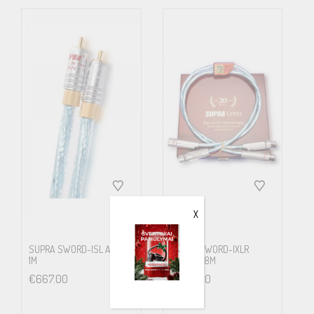
X
SUPRA SWORD-ISL AUDIO
SUPRA SWORD-IXLR
1M
AUDIO 0.8M
€
667.00
€
696.00