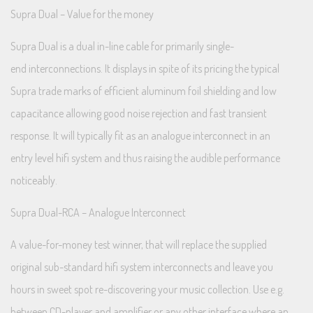
Supra Dual – Value for the money
Supra Dual is a dual in-line cable for primarily single-
end interconnections. It displays in spite of its pricing the typical
Supra trade marks of efficient aluminum foil shielding and low
capacitance allowing good noise rejection and fast transient
response. It will typically fit as an analogue interconnect in an
entry level hifi system and thus raising the audible performance
noticeably.
Supra Dual-RCA – Analogue Interconnect
A value-for-money test winner, that will replace the supplied
original sub-standard hifi system interconnects and leave you
hours in sweet spot re-discovering your music collection. Use e.g.
between CD-player and amplifier or any other interface where an