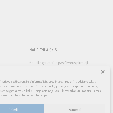
NAUJIENLAIŠKIS
Gaukite geriausius pasiūlymus pirmieji
 geriausią patirtį, įrenginio informacijai saugoti ir (arba) pasiekti naudojame tokias
kaip slapukus. Jei sutiksime su šiomis technologijomis, galėsime apdoroti duomenis,
ršymo elgsena arba unikalūs ID šioje svetainėje. Nesutikimas arba sutikimo atšaukimas
paveikti tam tikras funkcijas ir funkcijas.
Priimti
Atmesti