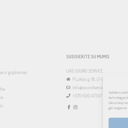
SUSISIEKITE SU MUMIS
UAB SOUND SERVICE
as ir grąžinimas
P.Lukšio g. 18, LT-08222, Vilnius
info@soundservice.lt
yba
Siekdami teikti
+370 600 47347
ka
technologijas 
tokius kaip na
os
gali neigiamai 