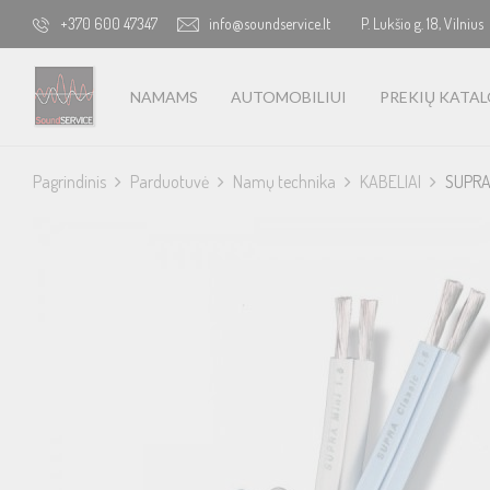
+370 600 47347
info@soundservice.lt
P. Lukšio g. 18, Vilnius
NAMAMS
AUTOMOBILIUI
PREKIŲ KATA
Pagrindinis
Parduotuvė
Namų technika
KABELIAI
SUPRA