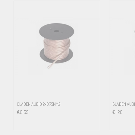
GLADEN AUDIO 2×0,75MM2
GLADEN AUDI
€
0.59
€
1.20