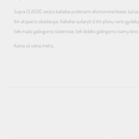
Supra CLASSIC serijos kabeliai priskiriami ekonominei klasei, tačia
itin atsparūs oksidacijai. Kabeliai sudaryti iš itin plonų vario gysle
tiek mažo galingumo sistemose, tiek didelio galingumo namų kino sist
Kaina už vieną metrą