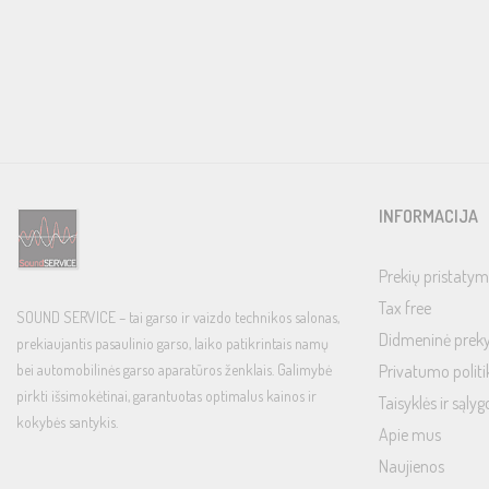
INFORMACIJA
Prekių pristatym
Tax free
SOUND SERVICE – tai garso ir vaizdo technikos salonas,
Didmeninė prek
prekiaujantis pasaulinio garso, laiko patikrintais namų
bei automobilinės garso aparatūros ženklais. Galimybė
Privatumo politi
pirkti išsimokėtinai, garantuotas optimalus kainos ir
Taisyklės ir sąlyg
kokybės santykis.
Apie mus
Naujienos