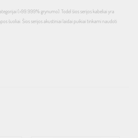
kategorijai (>99.999% grynumo). Todėl šios serijos kabeliai yra
pos šuoliai. Šios serijos akustiniai laidai puikiai tinkami naudoti