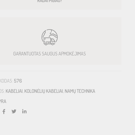
RADAI PIGIAU?
GARANTUOTAS SAUGUS APMOKĖJIMAS
KODAS:
576
OS:
KABELIAI
,
KOLONĖLIŲ KABELIAI
,
NAMŲ TECHNIKA
PRA