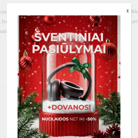
X
u juose nadojams laidinininkas yra itin švarus varis, kuris priskiriamas 5N 
lių, todėl yra užtikrinta geresnė garso atkūrimo kokybė, mažesni signalo įtam
emose, kur yra itin dideli kabelių ilgiai.
PANAŠIOS PREKĖS