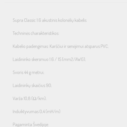
Supra Classic 1.6 akustinis kolonėlių kabelis
Techninės charakteristikos:
Kabelio padengimas: Karščiui ir senėjimui atsparus PVC;
Laidininko skersmuo 1.6 / 15 (mm2/AWG);
Svoris 44 g metrui;
Laidininkų skaičius 90;
Varža 10,8 (Ω/km);
Induiktyvumas 0,4 (mH/m)
Pagaminta Švedijoje.