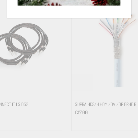
NNECT IT LS DS2
SUPRA HD5/H HDMI/DVI/DP FRHF B
€
17.00