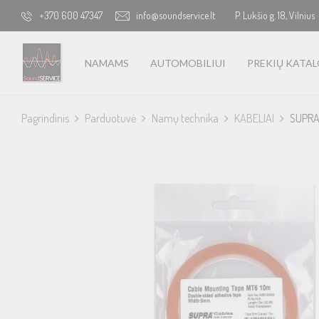
+370 600 47347
info@soundservice.lt
P. Lukšio g. 18, Vilnius
NAMAMS
AUTOMOBILIUI
PREKIŲ KATA
Pagrindinis
Parduotuvė
Namų technika
KABELIAI
SUPRA