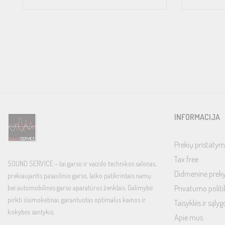
INFORMACIJA
Prekių pristatym
Tax free
SOUND SERVICE – tai garso ir vaizdo technikos salonas,
Didmeninė prek
prekiaujantis pasaulinio garso, laiko patikrintais namų
bei automobilinės garso aparatūros ženklais. Galimybė
Privatumo politi
pirkti išsimokėtinai, garantuotas optimalus kainos ir
Taisyklės ir sąlyg
kokybės santykis.
Apie mus