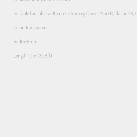
Suitable for cable width up to 7mm eg Classic Mini 1.6, Classic 1.6, Cl
Color: Transparent
Width: 6mm
Length: 10m (32.8ft)