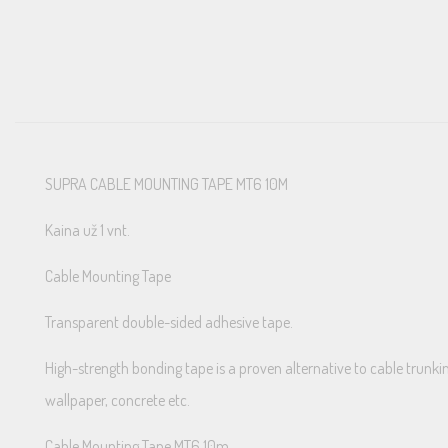
SUPRA CABLE MOUNTING TAPE MT6 10M
Kaina už 1 vnt.
Cable Mounting Tape
Transparent double-sided adhesive tape.
High-strength bonding tape is a proven alternative to cable trunkin
wallpaper, concrete etc.
Cable Mounting Tape MT6 10m