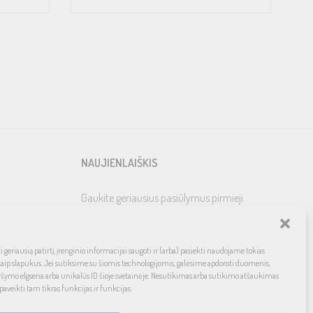
NAUJIENLAIŠKIS
Gaukite geriausius pasiūlymus pirmieji
 geriausią patirtį, įrenginio informacijai saugoti ir (arba) pasiekti naudojame tokias
kaip slapukus. Jei sutiksime su šiomis technologijomis, galėsime apdoroti duomenis,
ršymo elgsena arba unikalūs ID šioje svetainėje. Nesutikimas arba sutikimo atšaukimas
paveikti tam tikras funkcijas ir funkcijas.