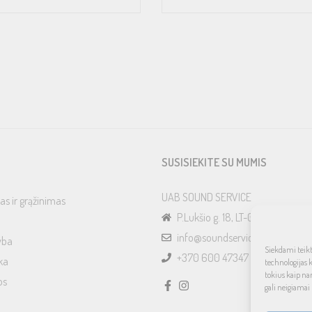
SUSISIEKITE SU MUMIS
UAB SOUND SERVICE
as ir grąžinimas
P.Lukšio g. 18, LT-08222, Vilnius
info@soundservice.lt
yba
Siekdami teikti
+370 600 47347
ka
technologijas 
tokius kaip na
os
gali neigiamai 