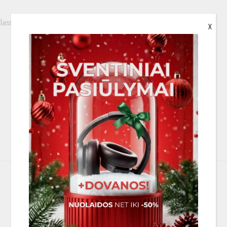
assic 2.5, Ply 2.0, Ply 3.4 etc
X
PANAŠIOS PREKĖS