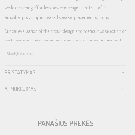
while delivering effortless power is a signature trait of this
amplifier providing increased speaker placement options.
Critical evaluation of the circuit design and meticulous selection of
each acoustic audio components ensures accuracy, power and
efficiency all coupled with an unsurpassed build quality ensuring
Skaityti daugiau
this amplifier proudly wears the Rotel name.
PRISTATYMAS
Specifikacija
APMOKĖJIMAS
DIMENSIONS (W × H × D)
431 × 144 × 443mm
17″ × 5.7″ × 17.5″
PANAŠIOS PREKĖS
FRONT PANEL HEIGHT