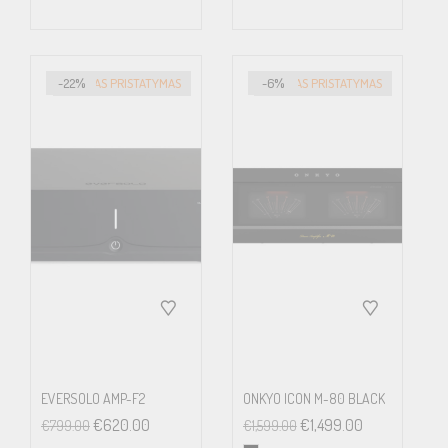
INPUT SENSITIVITY
1V
INPUT IMPEDANCE
-22%
GREITAS PRISTATYMAS
-6%
GREITAS PRISTATYMAS
20kΩ
EVERSOLO AMP-F2
ONKYO ICON M-80 BLACK
€
620.00
€
1,499.00
€
799.00
€
1,599.00