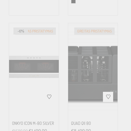
-6%
GREITAS PRISTATYMAS
GREITAS PRISTATYMAS
ONKYO ICON M-80 SILVER
QUAD QII 80