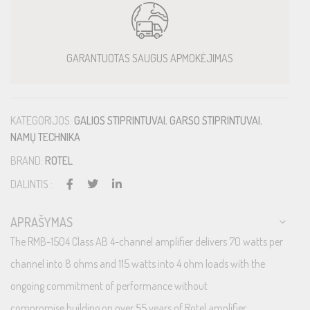
GARANTUOTAS SAUGUS APMOKĖJIMAS
KATEGORIJOS:
GALIOS STIPRINTUVAI
,
GARSO STIPRINTUVAI
,
NAMŲ TECHNIKA
BRAND:
ROTEL
DALINTIS :
APRAŠYMAS
The RMB-1504 Class AB 4-channel amplifier delivers 70 watts per
channel into 8 ohms and 115 watts into 4 ohm loads with the
ongoing commitment of performance without
compromise building on over 55 years of Rotel amplifier