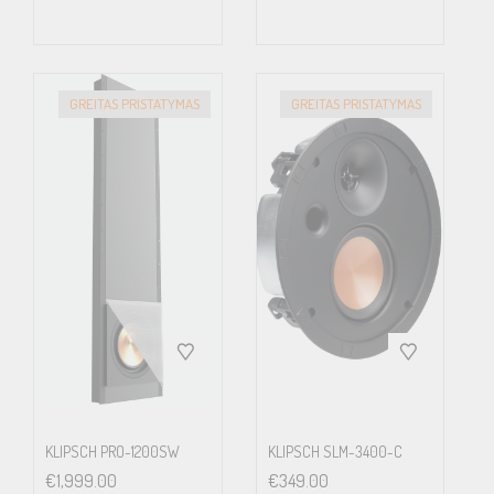
Diameter : 193.4mm (7.61in.)
Depth : 83mm (3.28in.)
Cut-Out Dimensions (H X W)
GREITAS PRISTATYMAS
GREITAS PRISTATYMAS
Diameter : 158mm (6.22in.)
Mounting Thickness
Ceiling Thickness (Maximum): 33mm (1.3 in.)
Ceiling Thickness (Minimum): 6mm (0.24 in.)
Mounting Depth From Surface
Product only: 77.8mm (3.06in.)
Optional Rough In Frame
RIF130R
Net Weight
KLIPSCH PRO-1200SW
KLIPSCH SLM-3400-C
1.35 kg (2.97 lbs)
€
1,999.00
€
349.00
Unit Measurement