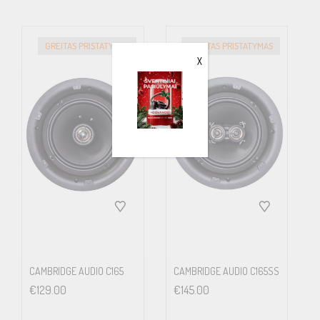
GREITAS PRISTATYMAS
GREITAS PRISTATYMAS
X
The Details
FEATURES
UTB™ Ultra Thin Bezel
130mm (5.25in.) Uni-Q driver array
19mm (0.75in.) Aluminium dome tweeter and ‘tangerine’
waveguide
Gold plated spring loaded binding posts
CAMBRIDGE AUDIO C165
CAMBRIDGE AUDIO C165SS
€
129.00
€
145.00
SPECIFICATIONS