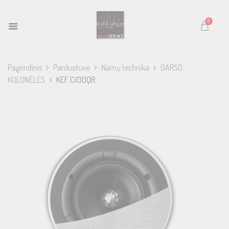
0
Pagrindinis
Parduotuvė
Namų technika
GARSO
KOLONĖLĖS
KEF Ci130QR