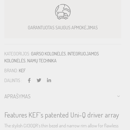
GARANTUOTAS SAUGUS APMOKĖJIMAS
KATEGORIJOS:
GARSO KOLONĖLĖS
,
INTEGRUOJAMOS
KOLONĖLĖS
,
NAMŲ TECHNIKA
BRAND:
KEF
DALINTIS :
APRAŠYMAS
Features KEF’s patented Uni-Q driver array
The stylish Ci130QR’s thin bezel and narrow rim allow for flawless