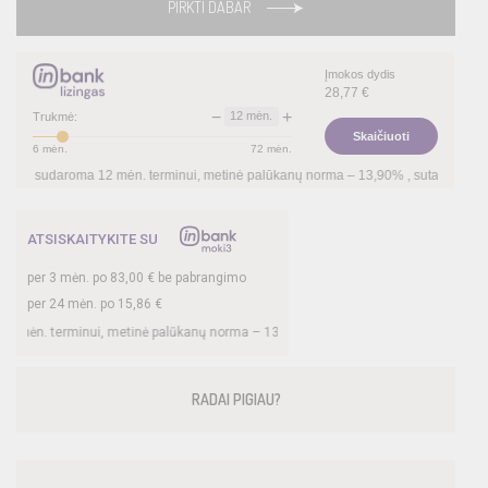
PIRKTI DABAR
Įmokos dydis
28,77
€
−
+
12
mėn.
Trukmė:
Skaičiuoti
6
mėn.
72
mėn.
udaroma
12
mėn. terminui, metinė palūkanų norma –
13,90
%
, sutarties sudarymo m
ATSISKAITYKITE SU
per
3
mėn. po
83,00
€ be pabrangimo
per 24 mėn. po
15,86
€
 terminui, metinė palūkanų norma –
13,9
%, sutarties sudarymo mokestis -
3
%, mė
RADAI PIGIAU?