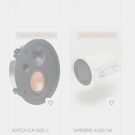
Piece
Downloads
Manual
Individual Information Spec. Sheet
Ci Brochure
Ci Series
GREITAS PRISTATYMAS
GREITAS PRISTATYMAS
Spec. Sheet
Ci Series Minimum Cabinet Volume Chart
Cutout
Template
EASE GLL DATA
Product Drawing
Ci Series Pamphlet
Ci
Accessory Guide
KEF reserves the right, in line with continuing research and
development, to amend or change specifications. E&OE.
KLIPSCH SLM-5400-C
CAMBRIDGE AUDIO C46