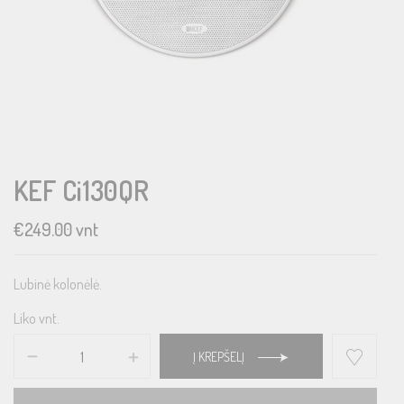
KEF Ci130QR
€
249.00
vnt
Lubinė kolonėlė.
Liko vnt.
Į KREPŠELĮ