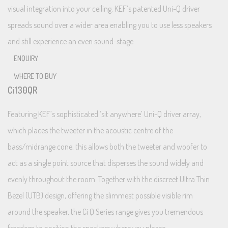
visual integration into your ceiling. KEF’s patented Uni-Q driver
spreads sound over a wider area enabling you to use less speakers
and still experience an even sound-stage.
ENQUIRY
WHERE TO BUY
Ci130QR
Featuring KEF’s sophisticated ‘sit anywhere’ Uni-Q driver array,
which places the tweeter in the acoustic centre of the
bass/midrange cone, this allows both the tweeter and woofer to
act as a single point source that disperses the sound widely and
evenly throughout the room. Together with the discreet Ultra Thin
Bezel (UTB) design, offering the slimmest possible visible rim
around the speaker, the Ci Q Series range gives you tremendous
freedom to position the speakers where you please.