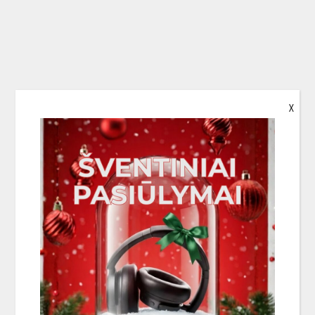
X
c produktas. Coral Elektronic savo veiklą pradėjo dar 1975 metais ir iki ši