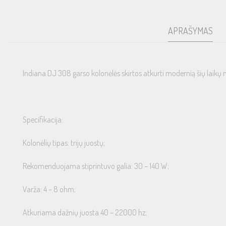
APRAŠYMAS
Indiana DJ 308 garso kolonėlės skirtos atkurti modernią šių laikų muz
Specifikacija:
Kolonėlių tipas: trijų juostų;
Rekomenduojama stiprintuvo galia: 30 – 140 W;
Varža: 4 – 8 ohm;
Atkuriama dažnių juosta 40 – 22000 hz;