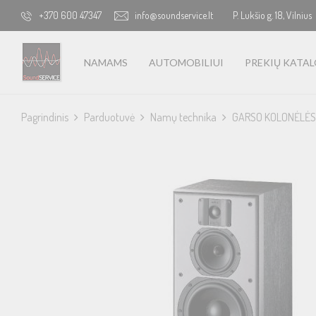
+370 600 47347
info@soundservice.lt
P. Lukšio g. 18, Vilnius
NAMAMS
AUTOMOBILIUI
PREKIŲ KATA
Pagrindinis
Parduotuvė
Namų technika
GARSO KOLONĖLĖS