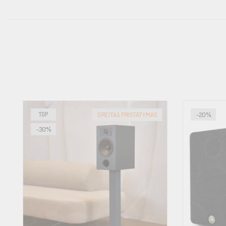
akustines sistemas bei elektroniką. 2006 metais debiutavo Indian L
tikslas – geriausias kainos ir kokybės santykis
TOP
GREITAS PRISTATYMAS
-20%
-30%