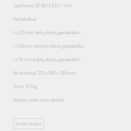
Jautrumas: 93 dB (2.83 V / 1 m)
Garsiakalbiai:
1 x 230 mm žemų dažnių garsiakalbis;
1 x 135 mm vidutinių dažnių garsiakalbis;
1 x 26 mm aukštų dažnių garsiakalbis;
Išmatavimai: 270 x 550 x 285 mm
Svoris: 9.5 kg
Apdaila: juodo uosio apdaila.
Skaityti daugiau
Indiana Line – žymaus italų garsiakalbių gamintojo Coral Electroni