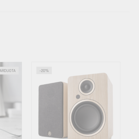
so elektroniką. Pagrindinis solidžių Indiana Line produktų
PARDUOTA
-20%