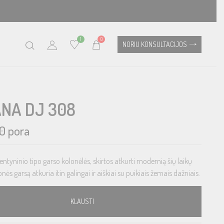
1
0
NORIU KONSULTACIJOS
ANA DJ 308
0
pora
 lentyninio tipo garso kolonėlės, skirtos atkurti modernią šių laikų
nės garsą atkuria itin galingai ir aiškiai su puikiais žemais dažniais.
KLAUSTI