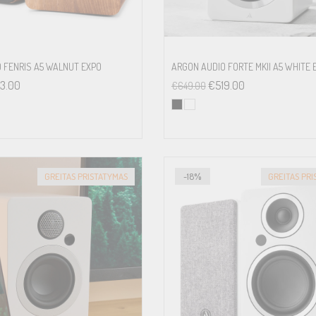
 FENRIS A5 WALNUT EXPO
ARGON AUDIO FORTE MKII A5 WHITE 
3.00
€
519.00
€
649.00
GREITAS PRISTATYMAS
-18%
GREITAS PR