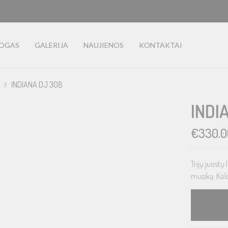
LOGAS
GALERIJA
NAUJIENOS
KONTAKTAI
INDIANA DJ 308
INDI
€
330.0
Trijų juostų
muziką. Kolo