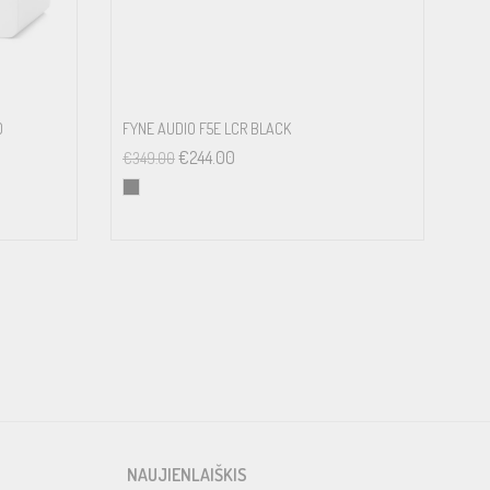
O
FYNE AUDIO F5E LCR BLACK
€
244.00
€
349.00
NAUJIENLAIŠKIS