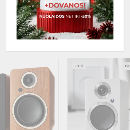
ine produktų serija, kuri apima namams skirtas akustines sistemas bei gar
PANAŠIOS PREKĖS
-20%
IŠ