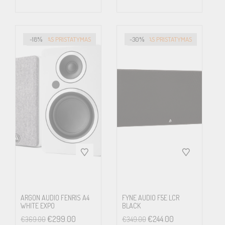
-18%
GREITAS PRISTATYMAS
-30%
GREITAS PRISTATYMAS
ARGON AUDIO FENRIS A4
FYNE AUDIO F5E LCR
WHITE EXPO
BLACK
€
299.00
€
244.00
€
369.00
€
349.00