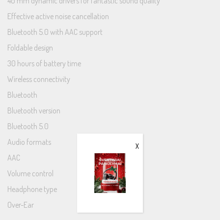
40 mm dynamic drivers for fantastic sound quality
Effective active noise cancellation
Bluetooth 5.0 with AAC support
Foldable design
30 hours of battery time
Wireless connectivity
Bluetooth
Bluetooth version
Bluetooth 5.0
Audio formats
X
AAC
Volume control
Headphone type
Over-Ear