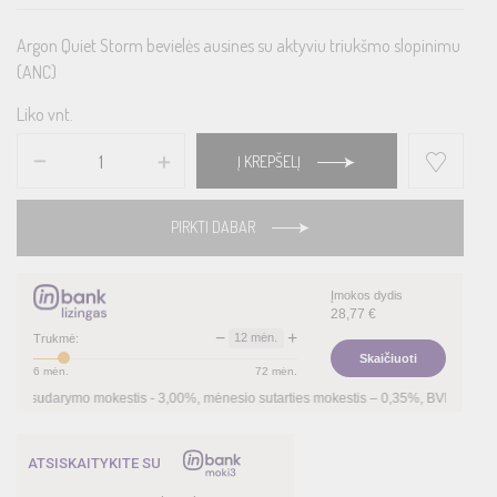
Argon Quiet Storm bevielės ausines su aktyviu triukšmo slopinimu
(ANC)
Liko vnt.
Į KREPŠELĮ
PIRKTI DABAR
Įmokos dydis
28,77
€
−
+
12
mėn.
Trukmė:
Skaičiuoti
6
mėn.
72
mėn.
estis -
3,00
%, mėnesio sutarties mokestis –
0,35
%, BVKKMN –
30,27
%, bendra mo
ATSISKAITYKITE SU