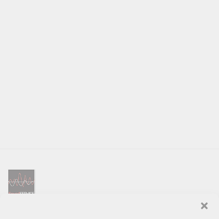
SOUND SERVICE – tai garso ir vaizdo technikos salonas, prekiaujantis