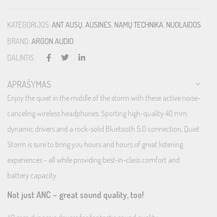
KATEGORIJOS:
ANT AUSŲ
,
AUSINĖS
,
NAMŲ TECHNIKA
,
NUOLAIDOS
BRAND:
ARGON AUDIO
DALINTIS :
APRAŠYMAS
Enjoy the quiet in the middle of the storm with these active noise-
canceling wireless headphones. Sporting high-quality 40 mm
dynamic drivers and a rock-solid Bluetooth 5.0 connection, Quiet
Storm is sure to bring you hours and hours of great listening
experiences – all while providing best-in-class comfort and
battery capacity
Not just ANC – great sound quality, too!