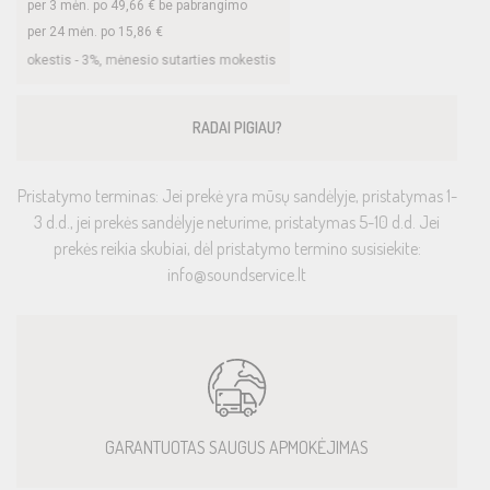
per
3
mėn. po
49,66
€ be pabrangimo
per 24 mėn. po
15,86
€
 mėnesio sutarties mokestis –
0,35
%, BVKKMN –
26,78
%, bendra mokėtina suma
RADAI PIGIAU?
Pristatymo terminas: Jei prekė yra mūsų sandėlyje, pristatymas 1-
3 d.d., jei prekės sandėlyje neturime, pristatymas 5-10 d.d. Jei
prekės reikia skubiai, dėl pristatymo termino susisiekite:
info@soundservice.lt
GARANTUOTAS SAUGUS APMOKĖJIMAS