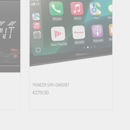
PIONEER SPH-DA150BT
€
279.00