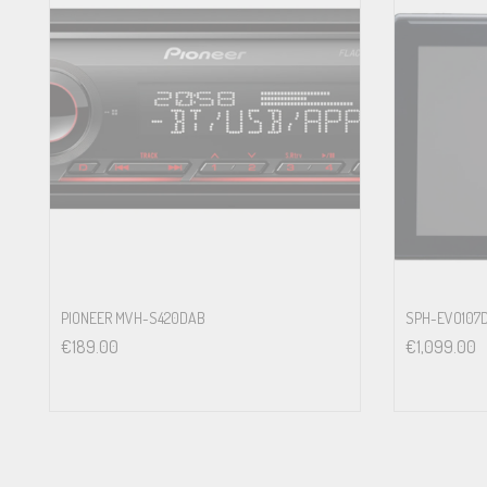
PIONEER MVH-S420DAB
SPH-EVO107
€
189.00
€
1,099.00