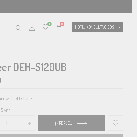
1
0
NORIU KONSULTACIJOS
eer DEH-S120UB
0
ner with RDS tuner
5 vnt.
Į KREPŠELĮ