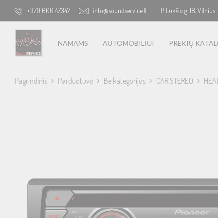
+370 600 47347
info@soundservice.lt
P. Lukšio g. 18, Vilnius
NAMAMS
AUTOMOBILIUI
PREKIŲ KATA
Pagrindinis
Parduotuvė
Be kategorijos
CAR STEREO
HEA