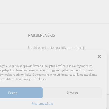
NAUJIENLAIŠKIS
Gaukite geriausius pasiūlymus pirmieji
 geriausią patirtį, įrenginio informacijai saugoti ir (arba) pasiekti naudojame tokias
kaip slapukus. Jei sutiksime su šiomis technologijomis, galėsime apdoroti duomenis,
ršymo elgsena arba unikalūs ID šioje svetainėje. Nesutikimas arba sutikimo atšaukimas
paveikti tam tikras funkcijas ir funkcijas.
Priimti
Atmesti
Privatumo politika