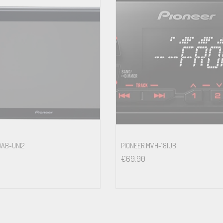
DAB-UNI2
PIONEER MVH-181UB
€
69.90