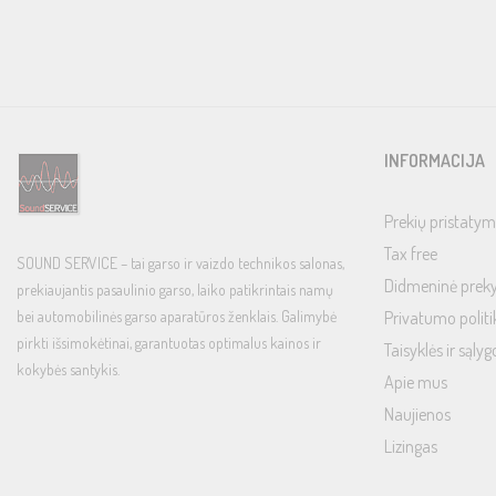
INFORMACIJA
Prekių pristatym
Tax free
SOUND SERVICE – tai garso ir vaizdo technikos salonas,
Didmeninė prek
prekiaujantis pasaulinio garso, laiko patikrintais namų
bei automobilinės garso aparatūros ženklais. Galimybė
Privatumo politi
pirkti išsimokėtinai, garantuotas optimalus kainos ir
Taisyklės ir sąlyg
kokybės santykis.
Apie mus
Naujienos
Lizingas