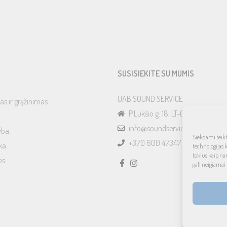
SUSISIEKITE SU MUMIS
UAB SOUND SERVICE
as ir grąžinimas
P.Lukšio g. 18, LT-08222, Vilnius
info@soundservice.lt
yba
Siekdami teikti
+370 600 47347
ka
technologijas 
tokius kaip na
os
gali neigiamai 