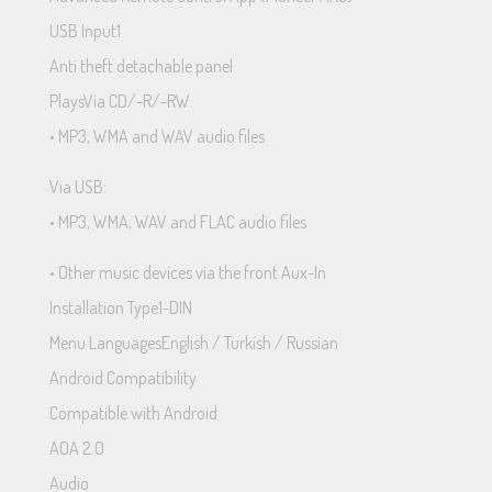
USB Input1
Anti theft detachable panel
PlaysVia CD/-R/-RW:
• MP3, WMA and WAV audio files
Via USB:
• MP3, WMA, WAV and FLAC audio files
• Other music devices via the front Aux-In
Installation Type1-DIN
Menu LanguagesEnglish / Turkish / Russian
Android Compatibility
Compatible with Android
AOA 2.0
Audio