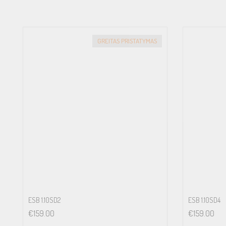
Qts 0.30
Xmax 20 mm
GREITAS PRISTATYMAS
Vas 46 L
Sd 33329
ESB 1.10SD2
ESB 1.10SD4
€
159.00
€
159.00