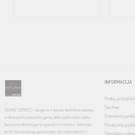
INFORMACIJA
Prekių pristatym
Tax free
SOUND SERVICE – tai garso ir vaizdo technikos salonas,
Didmeninė prek
prekiaujantis pasaulinio garso, laiko patikrintais namų
bei automobilinės garso aparatūros ženklais. Galimybė
Privatumo politi
pirkti išsimokėtinai, garantuotas optimalus kainos ir
Taisyklės ir sąlyg