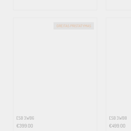
GREITAS PRISTATYMAS
ESB 3.WB6
ESB 3.WB8
€
399.00
€
499.00