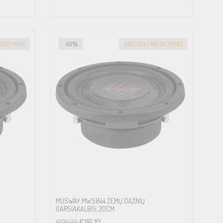
ISTATYMAS
-10%
GREITAS PRISTATYMAS
MUSWAY MWS844 ŽEMŲ DAŽNIŲ
GARSIAKALBIS, 20CM
€
116.10
€
129.00