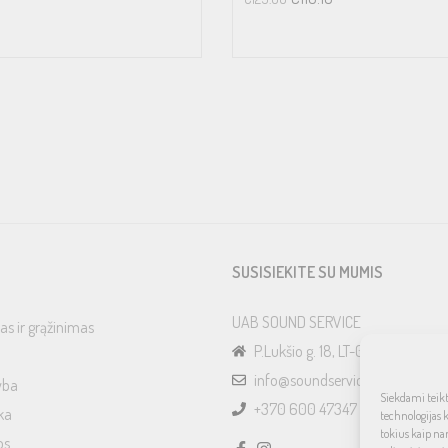
SUSISIEKITE SU MUMIS
UAB SOUND SERVICE
as ir grąžinimas
P.Lukšio g. 18, LT-08222, Vilnius
info@soundservice.lt
yba
Siekdami teikti
+370 600 47347
ka
technologijas 
tokius kaip na
os