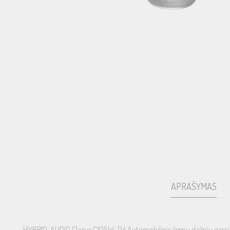
APRAŠYMAS
HYBRID-AUDIO Clarus C10SW-D4 Automobilinis žemų dažnių garsi