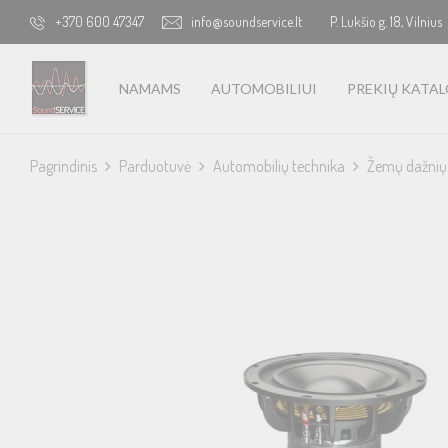
+370 600 47347
info@soundservice.lt
P. Lukšio g. 18, Vilnius
NAMAMS
AUTOMOBILIUI
PREKIŲ KATA
Pagrindinis
Parduotuvė
Automobilių technika
Žemų dažnių 