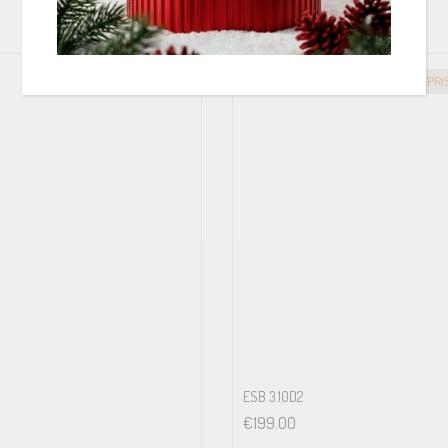
GREITAS PRISTATYMAS
GREITAS PR
ESB 3.10D2
€
199.00