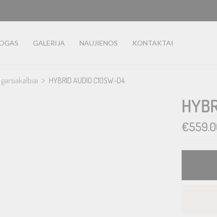
LOGAS
GALERIJA
NAUJIENOS
KONTAKTAI
garsiakalbiai
HYBRID AUDIO C10SW-D4
HYBR
€
559.0