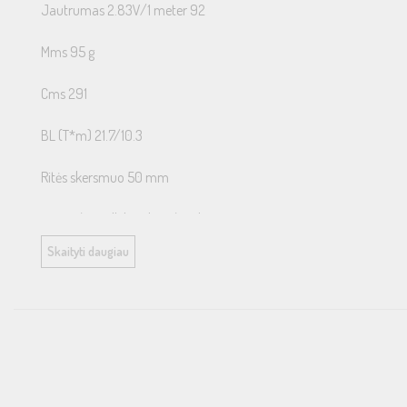
Jautrumas 2.83V/1 meter 92
Mms 95 g
Cms 291
BL (T*m) 21.7/10.3
Ritės skersmuo 50 mm
Varža / Parallel 8 Ohm / 2 Ohm
Skaityti daugiau
DC Resistance / Parallel 6.8 / 1.7 Ohm
Fs (Free Air) 30 Hz
Qms 9.2
Qes 0.32