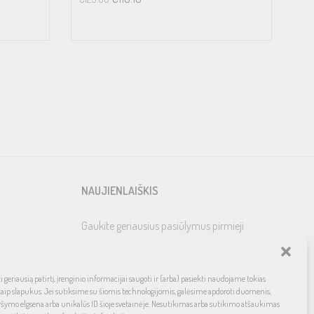
NAUJIENLAIŠKIS
Gaukite geriausius pasiūlymus pirmieji
 geriausią patirtį, įrenginio informacijai saugoti ir (arba) pasiekti naudojame tokias
kaip slapukus. Jei sutiksime su šiomis technologijomis, galėsime apdoroti duomenis,
ršymo elgsena arba unikalūs ID šioje svetainėje. Nesutikimas arba sutikimo atšaukimas