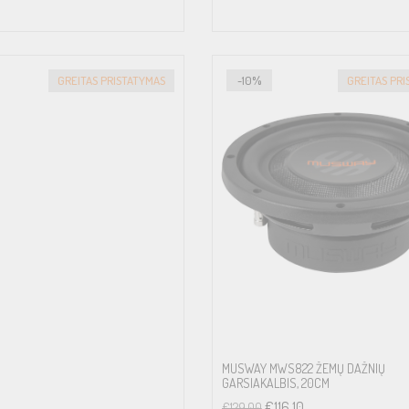
GREITAS PRISTATYMAS
-10%
GREITAS PR
MUSWAY MWS822 ŽEMŲ DAŽNIŲ
GARSIAKALBIS, 20CM
€
116.10
€
129.00