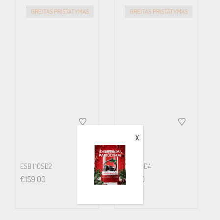
GREITAS PRISTATYMAS
GREITAS PRISTATYMAS
Vas 46 L
Sd 33329
X
ESB 1.10SD2
ESB 1.10SD4
€
159.00
€
159.00