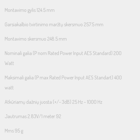
Montavimo gylis 124.5 mm
Garsiakalbio tvirtinimo maržtų skersmuo 257.5 mm
Montavimo skersmuo 248.5 mm
Nominali galia (P nom Rated Power Input AES Standard) 200
Watt
Maksimali galia (P max Rated Power Input AES Standart) 400
watt
Atkūriamų dažnių juosta (+/- 3dB) 25 Hz – 1000 Hz
Jautrumas 2.83V/1 meter 92
Mms 95 g