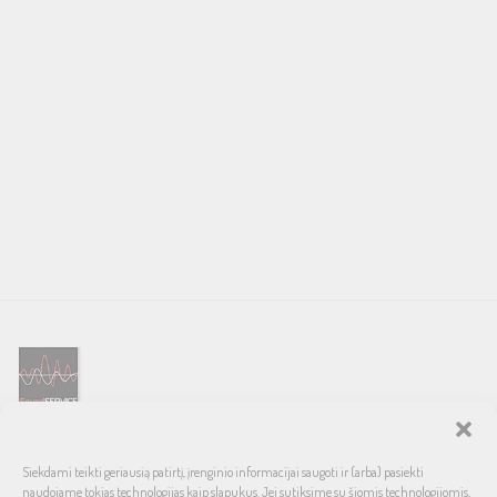
SOUND SERVICE – tai garso ir vaizdo technikos salonas, prekiaujantis
Siekdami teikti geriausią patirtį, įrenginio informacijai saugoti ir (arba) pasiekti
pasaulinio garso, laiko patikrintais namų bei automobilinės garso
naudojame tokias technologijas kaip slapukus. Jei sutiksime su šiomis technologijomis,