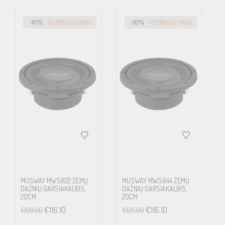
-10%
GREITAS PRISTATYMAS
-10%
GREITAS PRISTATYMAS
MUSWAY MWS822 ŽEMŲ
MUSWAY MWS844 ŽEMŲ
DAŽNIŲ GARSIAKALBIS,
DAŽNIŲ GARSIAKALBIS,
20CM
20CM
€
116.10
€
116.10
€
129.00
€
129.00