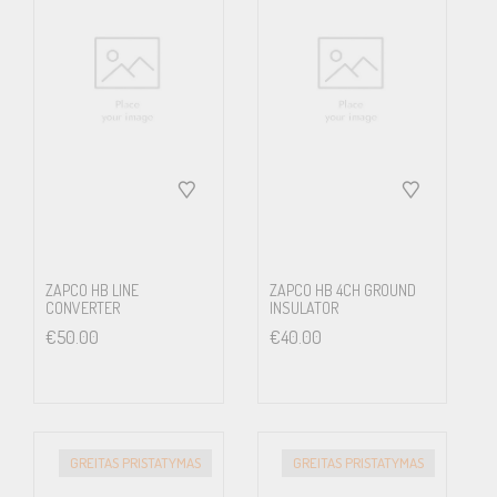
Frequency Response 15Hz to 30KHz ±1dB
Dimensions in mm: 160(W) x 52(H) x 452(L) Overall: 160(W) x
52(H) x 488(L)
ZAPCO HB LINE
ZAPCO HB 4CH GROUND
CONVERTER
INSULATOR
€
50.00
€
40.00
GREITAS PRISTATYMAS
GREITAS PRISTATYMAS