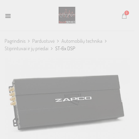
0
Pagrindinis
Parduotuvė
Automobilių technika
Stiprintuvai ir jų priedai
ST-6x DSP