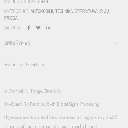
PRODUKTO KODAS:
3646
KATEGORIJOS:
AUTOMOBILIŲ TECHNIKA
,
STIPRINTUVAI IR JŲ
PRIEDAI
DALINTIS :
APRAŠYMAS
Features and Functions
6-Channel, Full Range, Class A/B
On-Board, Full Function, 8-ch. Digital Signal Processing
High-pass and low-pass filters, phase control, signal delay, and 15
channels of parametric equalization on each channel