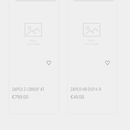
ZAPCO Z-CB100F AT
ZAPCO HB DSP II-R
€
799.00
€
49.00