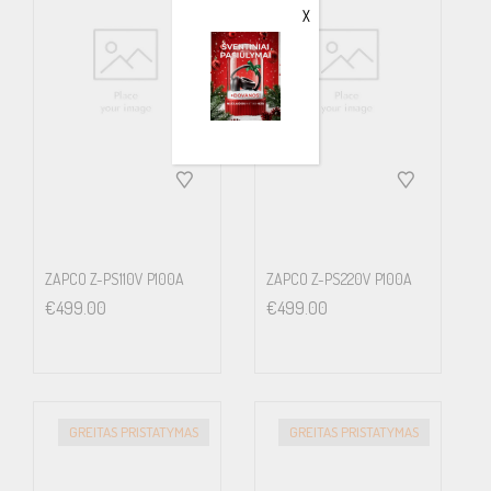
Optical Digital Input
X
BT Streaming: Bluetooth Port for external APTX HD Module
(optional)
Specifications
ZAPCO Z-PS110V P100A
ZAPCO Z-PS220V P100A
€
499.00
€
499.00
Power @ 4Ω: 6 x 100 watts
THD @ Rated Power < 0.5% THD Power @ 2Ω: 6 x 150 watts
Power Bridged @ 4Ω: 3 x 300W RMS Signal to Noise Ratio > 90dB
GREITAS PRISTATYMAS
GREITAS PRISTATYMAS
THD + Noise < 0.2% Channel Separation >60dB