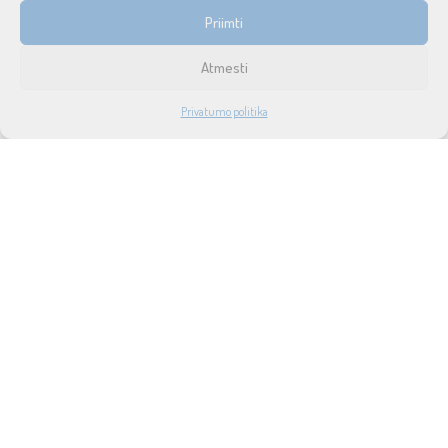
INFORMACIJA
Priimti
Prekių pristatymas ir grąžinimas
Atmesti
Tax free
1
Privatumo politika
Didmeninė prekyba
PARDUOTUVĖ
PASKYRA
PAIEŠKA
NORAI
Privatumo politika
Taisyklės ir sąlygos
Apie mus
Naujienos
Lizingas
SUSISIEKITE SU MUMIS
UAB SOUND SERVICE
P.Lukšio g. 18, LT-08222, Vilnius
info@soundservice.lt