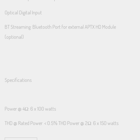
Optical Digital Input
BT Streaming: Bluetooth Port for external APTX HD Module
(optional)
Specifications
Power @ 4Ω: 6 x 100 watts
THD @ Rated Power < 0.5% THD Power @ 2Ω: 6 x 150 watts
Power Bridged @ 4Ω: 3 x 300W RMS Signal to Noise Ratio > 90dB