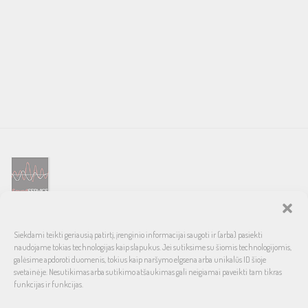
SOUND SERVICE – tai garso ir vaizdo technikos salonas, prekiaujantis
Siekdami teikti geriausią patirtį, įrenginio informacijai saugoti ir (arba) pasiekti
pasaulinio garso, laiko patikrintais namų bei automobilinės garso
naudojame tokias technologijas kaip slapukus. Jei sutiksime su šiomis technologijomis,
aparatūros ženklais. Galimybė pirkti išsimokėtinai, garantuotas optimalus
galėsime apdoroti duomenis, tokius kaip naršymo elgsena arba unikalūs ID šioje
svetainėje. Nesutikimas arba sutikimo atšaukimas gali neigiamai paveikti tam tikras
kainos ir kokybės santykis.
funkcijas ir funkcijas.