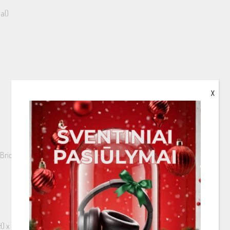
al)
X
ridged @ 4Ω: 2 x 190W RMS Signal to Noise Ratio > 90dB
H) x 320(L)