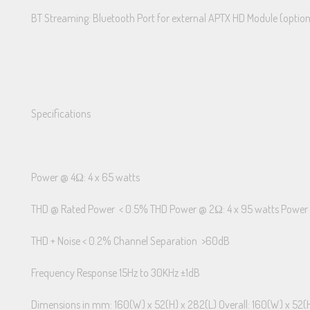
BT Streaming: Bluetooth Port for external APTX HD Module (option
Specifications
Power @ 4Ω: 4 x 65 watts
THD @ Rated Power < 0.5% THD Power @ 2Ω: 4 x 95 watts Power B
THD + Noise < 0.2% Channel Separation >60dB
Frequency Response 15Hz to 30KHz ±1dB
Dimensions in mm: 160(W) x 52(H) x 282(L) Overall: 160(W) x 52(