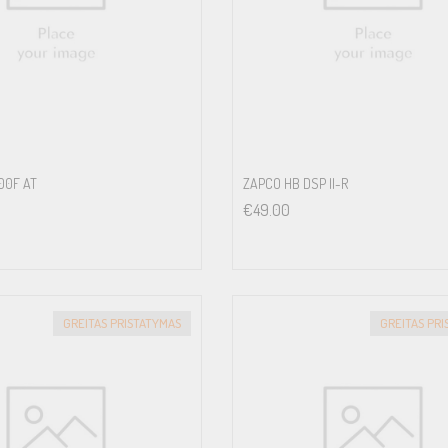
00F AT
ZAPCO HB DSP II-R
€
49.00
GREITAS PRISTATYMAS
GREITAS PR