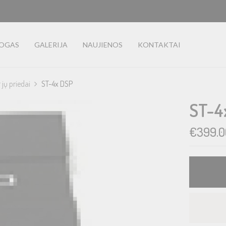
LOGAS
GALERIJA
NAUJIENOS
KONTAKTAI
r jų priedai
ST-4x DSP
ST-4
€
399.0