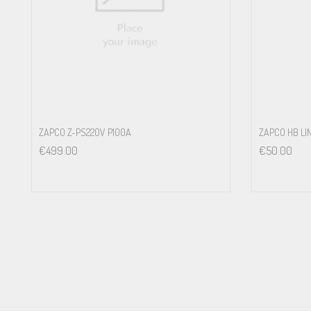
ZAPCO Z-PS220V P100A
ZAPCO HB LI
€
499.00
€
50.00