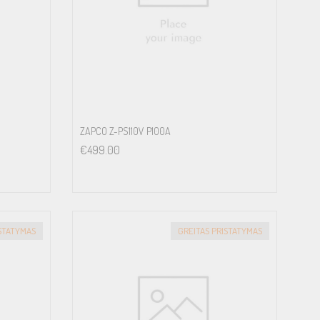
ZAPCO Z-PS110V P100A
€
499.00
ISTATYMAS
GREITAS PRISTATYMAS