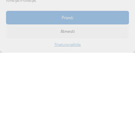
funkcijas ir funkcijas.
INFORMACIJA
Priimti
Prekių pristatymas ir grąžinimas
Atmesti
Tax free
1
Privatumo politika
Didmeninė prekyba
PARDUOTUVĖ
PASKYRA
PAIEŠKA
NORAI
Privatumo politika
Taisyklės ir sąlygos
Apie mus
Naujienos
Lizingas
SUSISIEKITE SU MUMIS
UAB SOUND SERVICE
P.Lukšio g. 18, LT-08222, Vilnius