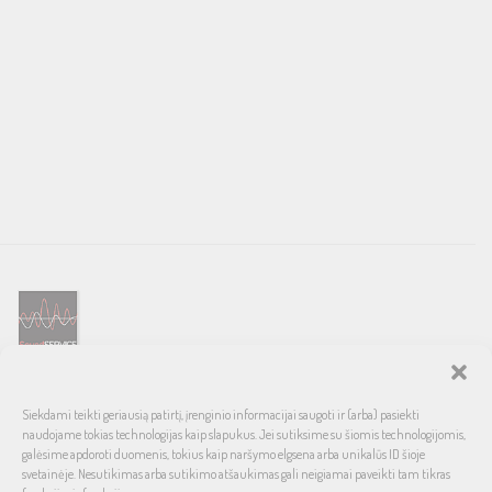
SOUND SERVICE – tai garso ir vaizdo technikos salonas, prekiaujantis
Siekdami teikti geriausią patirtį, įrenginio informacijai saugoti ir (arba) pasiekti
pasaulinio garso, laiko patikrintais namų bei automobilinės garso
naudojame tokias technologijas kaip slapukus. Jei sutiksime su šiomis technologijomis,
aparatūros ženklais. Galimybė pirkti išsimokėtinai, garantuotas optimalus
galėsime apdoroti duomenis, tokius kaip naršymo elgsena arba unikalūs ID šioje
svetainėje. Nesutikimas arba sutikimo atšaukimas gali neigiamai paveikti tam tikras
kainos ir kokybės santykis.