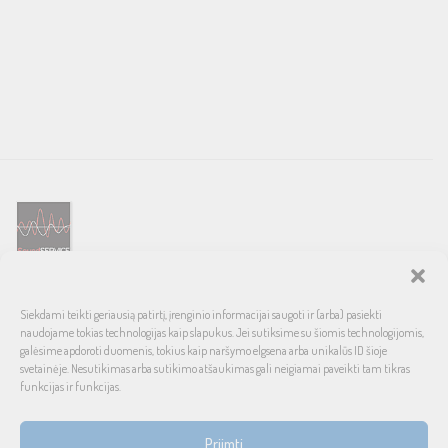
SOUND SERVICE – tai garso ir vaizdo technikos salonas, prekiaujantis
Siekdami teikti geriausią patirtį, įrenginio informacijai saugoti ir (arba) pasiekti
pasaulinio garso, laiko patikrintais namų bei automobilinės garso
naudojame tokias technologijas kaip slapukus. Jei sutiksime su šiomis technologijomis,
aparatūros ženklais. Galimybė pirkti išsimokėtinai, garantuotas optimalus
galėsime apdoroti duomenis, tokius kaip naršymo elgsena arba unikalūs ID šioje
svetainėje. Nesutikimas arba sutikimo atšaukimas gali neigiamai paveikti tam tikras
kainos ir kokybės santykis.
funkcijas ir funkcijas.
INFORMACIJA
Priimti