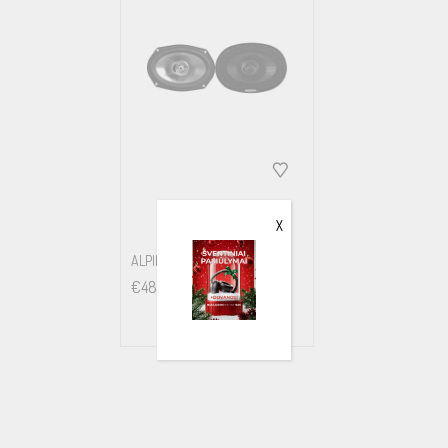
X
ALPINE SXE-6925S
€
48.00