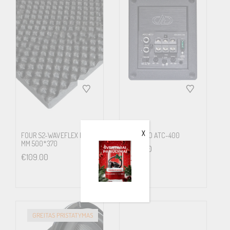
X
FOUR S2-WAVEFLEX PU 15
DD AUDIO ATC-400
MM 500*370
€
169.00
€
109.00
GREITAS PRISTATYMAS