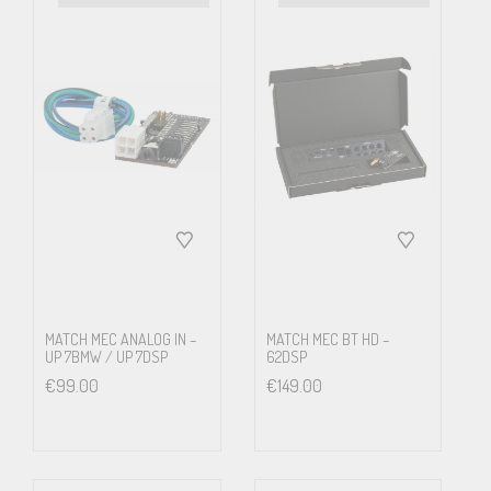
MATCH MEC ANALOG IN –
MATCH MEC BT HD –
UP 7BMW / UP 7DSP
62DSP
€
99.00
€
149.00