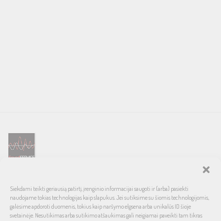
SOUND SERVICE – tai garso ir vaizdo technikos salonas, prekiaujantis
Siekdami teikti geriausią patirtį, įrenginio informacijai saugoti ir (arba) pasiekti
pasaulinio garso, laiko patikrintais namų bei automobilinės garso
naudojame tokias technologijas kaip slapukus. Jei sutiksime su šiomis technologijomis,
aparatūros ženklais. Galimybė pirkti išsimokėtinai, garantuotas optimalus
galėsime apdoroti duomenis, tokius kaip naršymo elgsena arba unikalūs ID šioje
svetainėje. Nesutikimas arba sutikimo atšaukimas gali neigiamai paveikti tam tikras
kainos ir kokybės santykis.