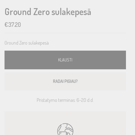
Ground Zero sulakepesä
€
37.20
Ground Zero sulakepesä
KLAUSTI
RADAI PIGIAU?
Pristatymo terminas: 6-20 d.d.