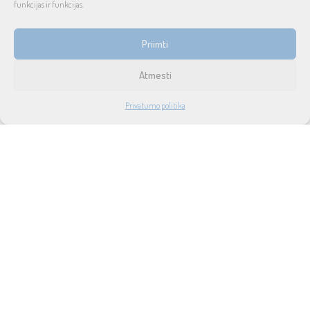
funkcijas ir funkcijas.
INFORMACIJA
Priimti
Prekių pristatymas ir grąžinimas
Atmesti
Tax free
1
Privatumo politika
Didmeninė prekyba
PARDUOTUVĖ
PASKYRA
PAIEŠKA
NORAI
Privatumo politika
Taisyklės ir sąlygos
Apie mus
Naujienos
Lizingas
SUSISIEKITE SU MUMIS
UAB SOUND SERVICE
P.Lukšio g. 18, LT-08222, Vilnius